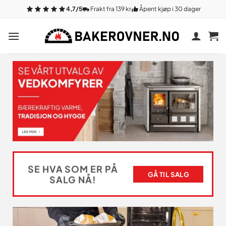
Gå
4,7/5
Frakt fra 139 kr
Åpent kjøp i 30 dager
til
innhold
SE HVA SOM ER PÅ
GÅ TIL SALG
SALG NÅ!