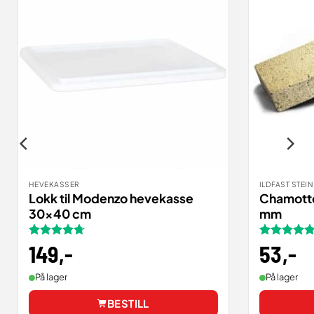
HEVEKASSER
ILDFAST STEIN
Lokk til Modenzo hevekasse
Chamott
30×40 cm
mm
Vurdert
149
,-
Vurdert
53
,-
4.73
av 5
4.75
av 5
På lager
På lager
BESTILL