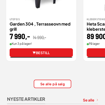
UTEPEIS
KLEBERSTEIN
Garden 304 , Terrasseovn med
Heta Sca
grill
kleberst
7 990
,-
Opprinnelig
Nåværende
89 90
14 990
,-
pris
pris
var:
er:
14
7
Kun 3 på lager!
På lager
990,00 .
990,00 .
BESTILL
Vis
Se alle på salg
NYESTE ARTIKLER
Se alle