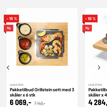
- 15 %
- 10 %
Ny
Ny
LAVASTEIN
LAVASTEIN
Pakketilbud Grillstein sett med 3
Pakketilb
skåler x 6 stk
skåler x 
6 069
,-
Opprinnelig
Nåværende
4 284
7 140
,-
pris
pris
var:
er: