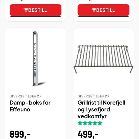
990,00 
690,00 
BESTILL
BESTILL
Vis
Vis
DIVERSE TILBEHØR
DIVERSE TILBEHØR
Damp-boks for
Grillrist til Norefjell
Effeuno
og Lysefjord
vedkomfyr
899
,-
Vurdert
499
,-
5
av 5