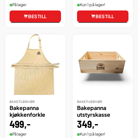
På lager
Kun 1 på lager!
BESTILL
BESTILL
Vis
Vis
BAKETILBEHØR
BAKETILBEHØR
Bakepanna
Bakepanna
kjøkkenforkle
utstyrskasse
499
,-
349
,-
På lager
Kun 1 på lager!