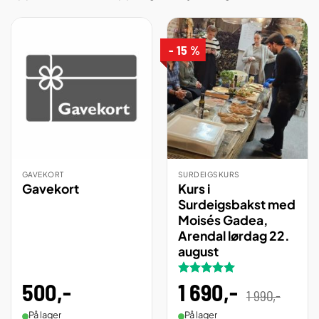
- 15 %
GAVEKORT
SURDEIGSKURS
Gavekort
Kurs i
Surdeigsbakst med
Moisés Gadea,
Arendal lørdag 22.
august
500
,-
Vurdert
1 690
5
,-
Opprinn
Nåvær
1 990
,-
pris
pris
av 5
var:
er:
1
1
På lager
På lager