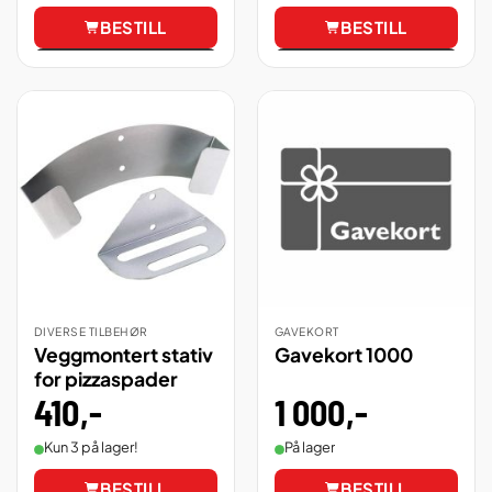
BESTILL
BESTILL
Vis
Vis
DIVERSE TILBEHØR
GAVEKORT
Veggmontert stativ
Gavekort 1000
for pizzaspader
1 000
,-
410
,-
På lager
Kun 3 på lager!
BESTILL
BESTILL