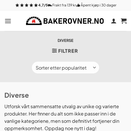
Gå
4,7/5
Frakt fra 139 kr
Åpent kjøp i 30 dager
til
innhold
DIVERSE
FILTRER
Diverse
Utforsk vårt sammensatte utvalg av unike og varierte
produkter. Her finner du alt som ikke passer inn i de
vanlige kategoriene, men som definitivt fortjener din
oppmerksomhet. Oppdag noe nytt i dag!