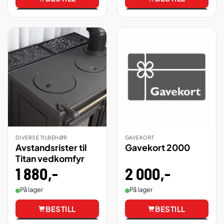
Vis
Vis
DIVERSE TILBEHØR
GAVEKORT
Avstandsrister til
Gavekort 2000
Titan vedkomfyr
2 000
,-
1 880
,-
På lager
På lager
BESTILL
BESTILL
Vis
Vis