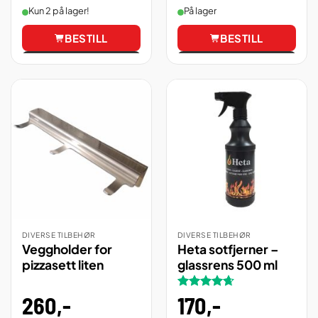
Kun 2 på lager!
På lager
BESTILL
BESTILL
Vis
Vis
DIVERSE TILBEHØR
DIVERSE TILBEHØR
Veggholder for
Heta sotfjerner –
pizzasett liten
glassrens 500 ml
260
,-
Vurdert
170
,-
4.67
av 5