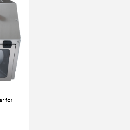
VIS
r for