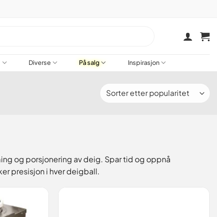
a
Diverse
På salg
Inspirasjon
ing og porsjonering av deig. Spar tid og oppnå
ker presisjon i hver deigball.