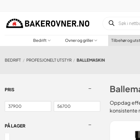
Gå
til
innhold
Produktsøk
Bedrift
Ovner og griller
Tilbehør og uts
BEDRIFT
/
PROFESJONELT UTSTYR
/
BALLEMASKIN
Ballem
PRIS
Oppdag effek
konsistente r
PÅ LAGER