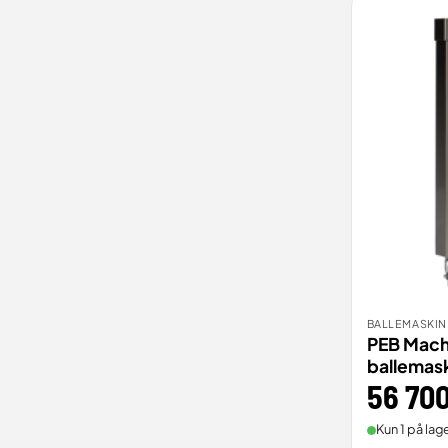
BALLEMASKIN
BEST
PEB Mach
ballemas
56 70
Kun 1 på lage