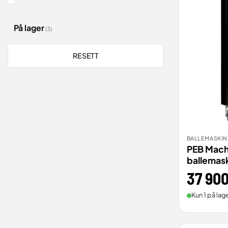
På lager
(3)
RESETT
BALLEMASKIN
BEST
PEB Mach
ballemas
37 90
Kun 1 på lage