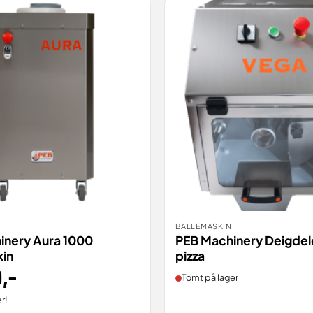
BALLEMASKIN
ILL
BESTILL
VIS
inery Aura 1000
PEB Machinery Deigdele
kin
pizza
0
,-
Tomt på lager
r!