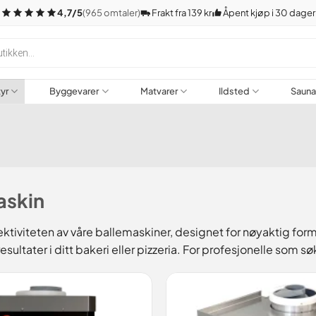
4,7/5
(965 omtaler)
Frakt fra 139 kr
Åpent kjøp i 30 dager
tyr
Byggevarer
Matvarer
Ildsted
Saun
askin
tiviteten av våre ballemaskiner, designet for nøyaktig form
esultater i ditt bakeri eller pizzeria. For profesjonelle som sø