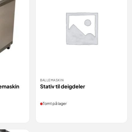
BALLEMASKIN
BESTILL
VIS
VIS
emaskin
Stativ til deigdeler
Tomt på lager