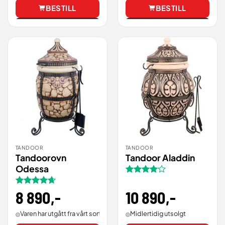
BESTILL
BESTILL
Vis
Vis
TANDOOR
TANDOOR
Tandoorovn
Tandoor Aladdin
Odessa
Vurdert
4
av 5
10 890
,-
Vurdert
8 890
,-
4.67
av 5
Midlertidig utsolgt
Varen har utgått fra vårt sortiment.