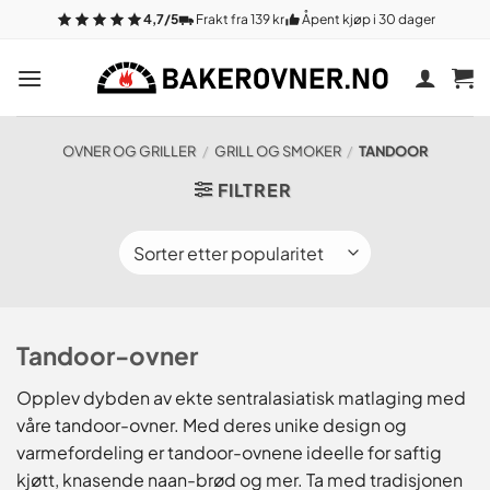
Gå
4,7/5
Frakt fra 139 kr
Åpent kjøp i 30 dager
til
innhold
OVNER OG GRILLER
/
GRILL OG SMOKER
/
TANDOOR
FILTRER
Tandoor-ovner
Opplev dybden av ekte sentralasiatisk matlaging med
våre tandoor-ovner. Med deres unike design og
varmefordeling er tandoor-ovnene ideelle for saftig
kjøtt, knasende naan-brød og mer. Ta med tradisjonen