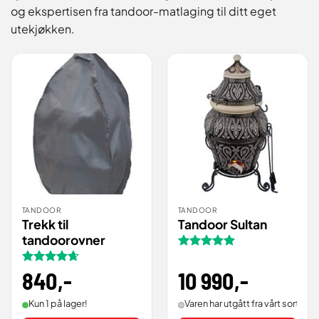
og ekspertisen fra tandoor-matlaging til ditt eget
utekjøkken.
TANDOOR
TANDOOR
Trekk til
Tandoor Sultan
tandoorovner
Vurdert
5
av 5
10 990
,-
Vurdert
840
,-
4.67
av 5
Varen har utgått fra vårt sortimen
Kun 1 på lager!