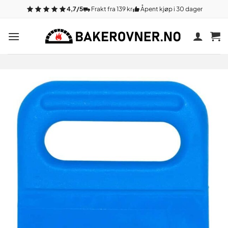
Gå
4,7/5
Frakt fra 139 kr
Åpent kjøp i 30 dager
til
innhold