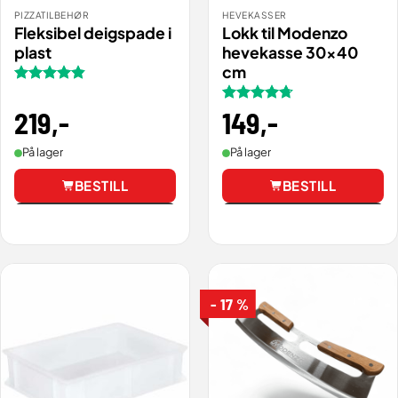
PIZZATILBEHØR
HEVEKASSER
Fleksibel deigspade i
Lokk til Modenzo
plast
hevekasse 30×40
cm
Vurdert
4.8
av 5
219
,-
Vurdert
149
,-
4.73
av 5
På lager
På lager
BESTILL
BESTILL
Vis
Vis
- 17 %