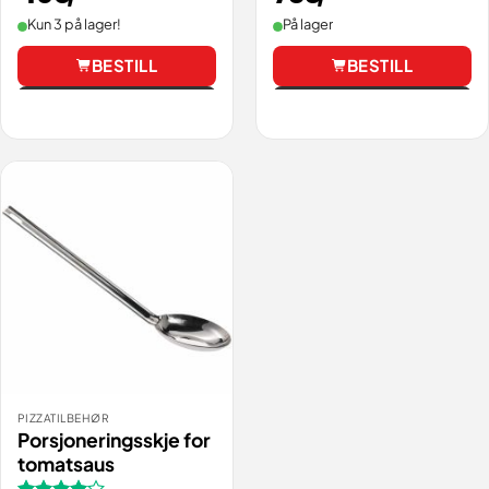
Kun 3 på lager!
På lager
BESTILL
BESTILL
Vis
Vis
PIZZATILBEHØR
Porsjoneringsskje for
tomatsaus