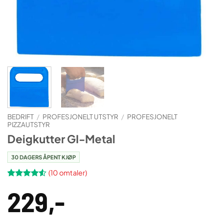
BEDRIFT
/
PROFESJONELT UTSTYR
/
PROFESJONELT
PIZZAUTSTYR
Deigkutter GI-Metal
30 DAGERS ÅPENT KJØP
(
10
omtaler)
Vurdert
10
229
,-
4.5
av 5
basert på
kundevurderinger