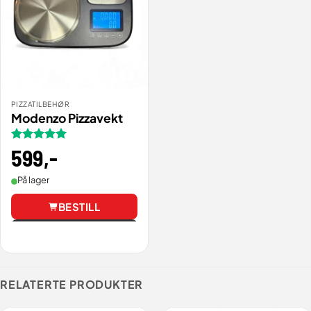
PIZZATILBEHØR
Modenzo Pizzavekt
Vurdert
599
,-
5
av 5
På lager
BESTILL
Vis
RELATERTE PRODUKTER