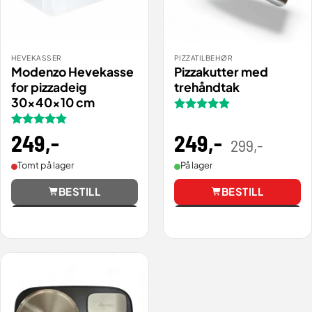
HEVEKASSER
PIZZATILBEHØR
Modenzo Hevekasse
Pizzakutter med
for pizzadeig
trehåndtak
30x40x10 cm
Vurdert
4.87
av 5
249
,-
Opprinnel
Nåværen
Vurdert
249
,-
299
,-
pris
pris
4.76
av 5
var:
er:
299,00 .
249,00 .
På lager
Tomt på lager
BESTILL
BESTILL
Vis
Vis