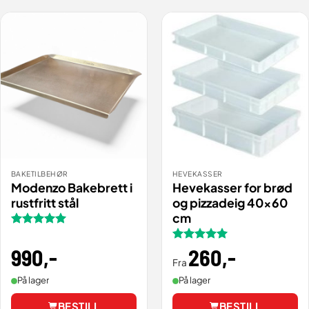
BAKETILBEHØR
HEVEKASSER
Modenzo Bakebrett i
Hevekasser for brød
rustfritt stål
og pizzadeig 40×60
cm
Vurdert
5
av 5
990
,-
Vurdert
260
5
,-
av 5
Fra
På lager
På lager
BESTILL
BESTILL