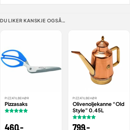
DU LIKER KANSKJE OGSÅ…
PIZZATILBEHØR
PIZZATILBEHØR
Pizzasaks
Olivenoljekanne “Old
Style” 0.45L
Vurdert
5
av 5
460
,-
Vurdert
799
,-
5
av 5