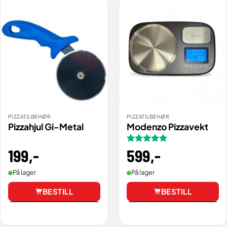
PIZZATILBEHØR
PIZZATILBEHØR
Pizzahjul Gi-Metal
Modenzo Pizzavekt
199
,-
Vurdert
599
,-
5
av 5
På lager
På lager
BESTILL
BESTILL
Vis
Vis