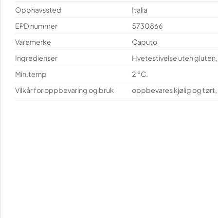
Opphavssted
Italia
EPD nummer
5730866
Varemerke
Caputo
Ingredienser
Hvetestivelse uten gluten,
Min.temp
2 °C.
Vilkår for oppbevaring og bruk
oppbevares kjølig og tørt, o