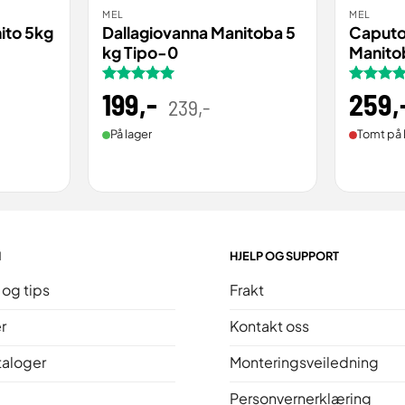
MEL
MEL
BESTILL
BES
VIS
VIS
ito 5kg
Dallagiovanna Manitoba 5
Caputo
kg Tipo-0
Manitob
Vurdert
199
,-
5
Opprinnelig
Nåværende
Vurdert
259
,
239
,-
pris
pris
av 5
av 5
var:
er:
239,00 .
199,00 .
På lager
Tomt på 
N
HJELP OG SUPPORT
 og tips
Frakt
r
Kontakt oss
taloger
Monteringsveiledning
Personvernerklæring