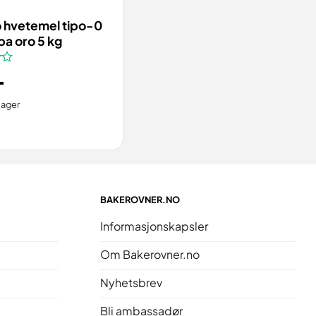
TILL
VIS
 hvetemel tipo-0
a oro 5 kg
-
4
lager
BAKEROVNER.NO
Informasjonskapsler
Om Bakerovner.no
Nyhetsbrev
Bli ambassadør