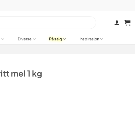
a
Diverse
På salg
Inspirasjon
L
tt mel 1 kg