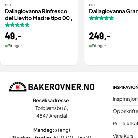
MEL
MEL
BESTILL
BESTILL
VIS
Dallagiovanna Rinfresco
Dallagiovanna Gran
del Lievito Madre tipo 00 ,
Vurdert
5
av 5
249
,-
Vurdert
49
,-
4.75
av 5
På lager
På lager
INSPIRASJO
Inspirasjon
Besøksadresse:
Torbjørnsbu 6,
Oppskrifte
4847 Arendal
Produktka
Mandag:
stengt
Våre kurs
Tirsdag - fredag
:
kl 10:00 - 16:00