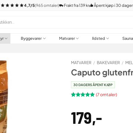
4,7/5
(965 omtaler)
Frakt fra 139 kr
Åpent kjøp i 30 dager
tyr
Byggevarer
Matvarer
Ildsted
Saun
MATVARER
/
BAKEVARER
/
ME
Caputo glutenfri
30 DAGERS ÅPENT KJØP
(
7
omtaler)
Vurdert
7
4.86
av 5
179
,-
basert på
kundevurderinger