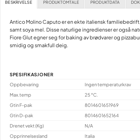
BESKRIVELSE
PRODUKTOMTALE
PRODUKTDATA
DOK
Antico Molino Caputo er en ekte italiensk familiebedrift
samt soya mel. Disse naturlige ingredienser er også nat
Fiore Glut egner seg for baking av brødvarer og pizzabunner
smidig og smakfull deig.
SPESIFIKASJONER
Oppbevaring
Ingen temperaturkrav
Max.temp
25 °C.
Gtin F-pak
8014601651969
Gtin D-pak
8014601652164
Drenet vekt (Kg)
N/A
Opprinnelsesland
Italia