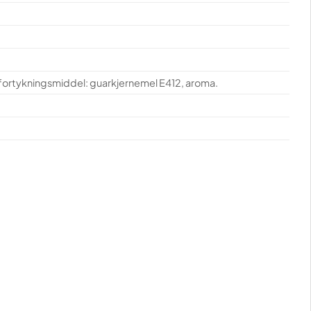
r, fortykningsmiddel: guarkjernemel E412, aroma.