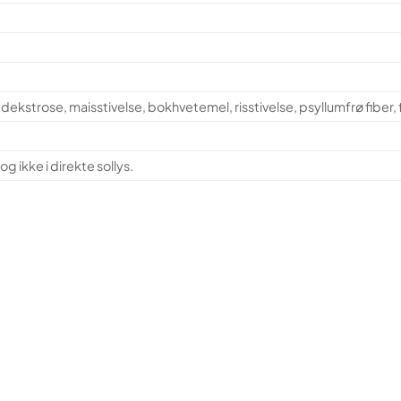
 dekstrose, maisstivelse, bokhvetemel, risstivelse, psyllumfrø fibe
g ikke i direkte sollys.