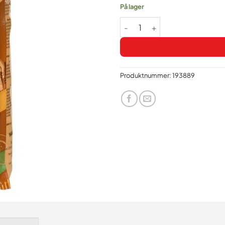
På lager
Caputo glutenfritt mel 1 kg ant
Produktnummer:
193889