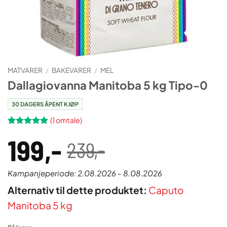
MATVARER
/
BAKEVARER
/
MEL
Dallagiovanna Manitoba 5 kg Tipo-0
30 DAGERS ÅPENT KJØP
(
1
omtale)
Vurdert
1
5
199
,-
av 5 basert
239
,-
på
Opprinnelig
Nåværende
kundevurdering
pris
pris
Kampanjeperiode: 2.08.2026 - 8.08.2026
var:
er:
Alternativ til dette produktet:
Caputo
239,00 .
199,00 .
Manitoba 5 kg