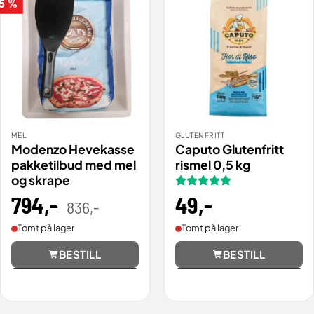
 5 %
MEL
GLUTENFRITT
Modenzo Hevekasse
Caputo Glutenfritt
pakketilbud med mel
rismel 0,5 kg
og skrape
794
,-
Opprinnelig
Nåværende
Vurdert
49
,-
5
836
,-
pris
pris
av 5
var:
er:
836,00 .
794,20 .
Tomt på lager
Tomt på lager
BESTILL
BESTILL
Vis
Vis