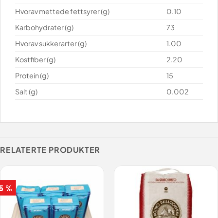
Hvorav mettede fettsyrer (g)
0.10
Karbohydrater (g)
73
Hvorav sukkerarter (g)
1.00
Kostfiber (g)
2.20
Protein (g)
15
Salt (g)
0.002
RELATERTE PRODUKTER
 5 %