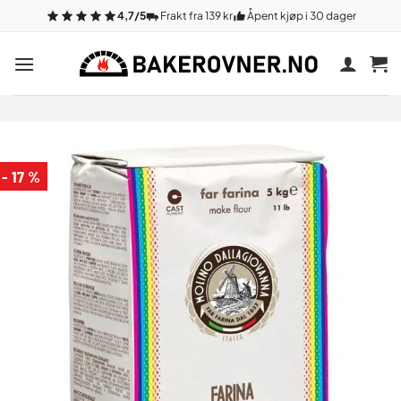
Gå
4,7/5
Frakt fra 139 kr
Åpent kjøp i 30 dager
til
innhold
- 17 %