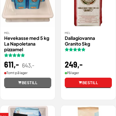
MEL
MEL
Hevekasse med 5 kg
Dallagiovanna
La Napoletana
Granito 5kg
pizzamel
Vurdert
5
av 5
249
,-
Vurdert
611
,-
5
Opprinnelig
Nåværende
643
,-
pris
pris
av 5
var:
er:
643,00 .
610,85 .
På lager
Tomt på lager
BESTILL
BESTILL
Vis
Vis