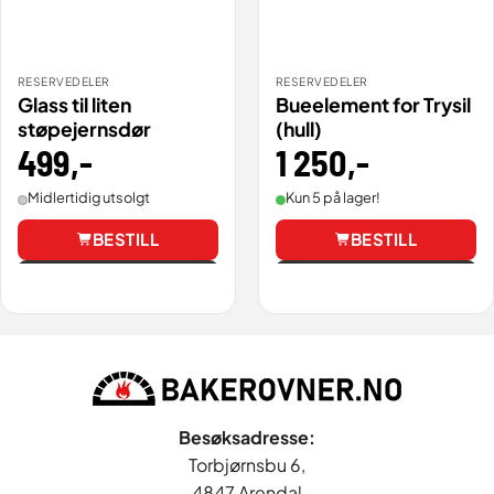
RESERVEDELER
RESERVEDELER
Glass til liten
Bueelement for Trysil
støpejernsdør
(hull)
499
,-
1 250
,-
Midlertidig utsolgt
Kun 5 på lager!
BESTILL
BESTILL
Vis
Vis
Besøksadresse:
Torbjørnsbu 6,
4847 Arendal