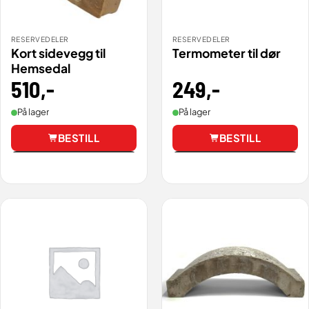
RESERVEDELER
RESERVEDELER
Kort sidevegg til
Termometer til dør
Hemsedal
249
,-
510
,-
På lager
På lager
BESTILL
BESTILL
Vis
Vis