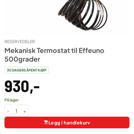
RESERVEDELER
Mekanisk Termostat til Effeuno
500grader
30 DAGERS ÅPENT KJØP
930
,-
På lager
Mekanisk Termostat til Effeuno 500grader antall
Legg i handlekurv