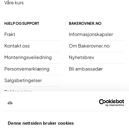
Våre kurs
HJELP OG SUPPORT
BAKEROVNER.NO
Frakt
Informasjonskapsler
Kontakt oss
Om Bakerovner.no
Monteringsveiledning
Nyhetsbrev
Personvernerklæring
Bli ambassadør
Salgsbetingelser
Reklamasjon
Åpent kjøp
Bakerovner.no er medlem av Norsk Varme
Denne nettsiden bruker cookies