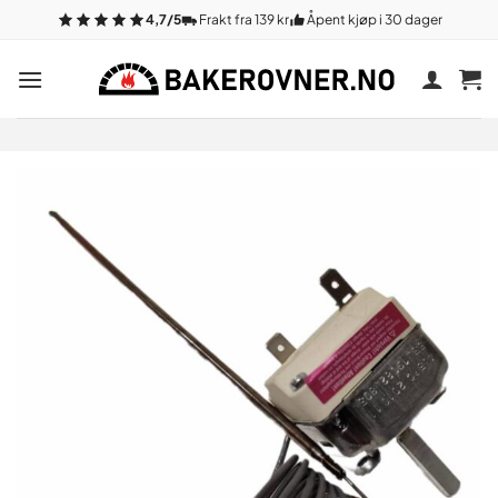
Gå
4,7/5
Frakt fra 139 kr
Åpent kjøp i 30 dager
til
innhold