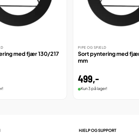
LD
PIPE OG SPJELD
ILL
BESTILL
VIS
ering med fjær 130/217
Sort pyntering med fj
mm
499
,-
Kun 3 på lager!
r!
N
HJELP OG SUPPORT