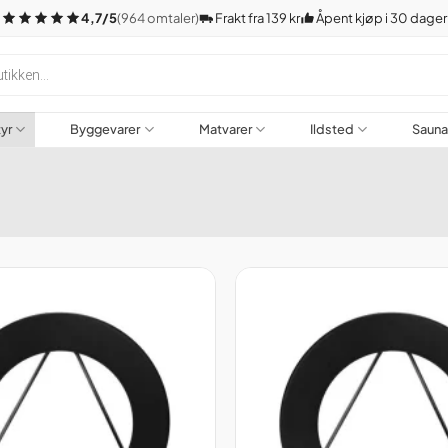
4,7/5
(964 omtaler)
Frakt fra 139 kr
Åpent kjøp i 30 dager
tyr
Byggevarer
Matvarer
Ildsted
Saun