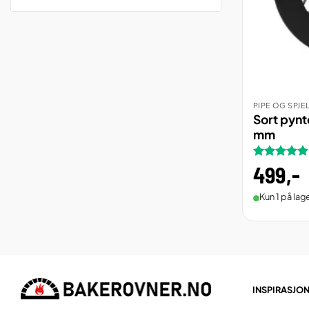
PIPE OG SPJE
BEST
Sort pynt
mm
Vurdert
499
,-
5
av 5
Kun 1 på lage
INSPIRASJO