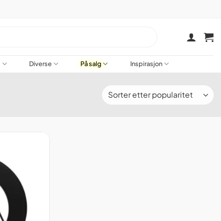
a
Diverse
På salg
Inspirasjon