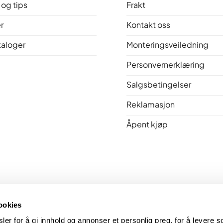
 og tips
Frakt
r
Kontakt oss
taloger
Monteringsveiledning
Personvernerklæring
Salgsbetingelser
Reklamasjon
Åpent kjøp
Bakerovner.no er medlem av Norsk Varme
ookies
er for å gi innhold og annonser et personlig preg, for å levere so