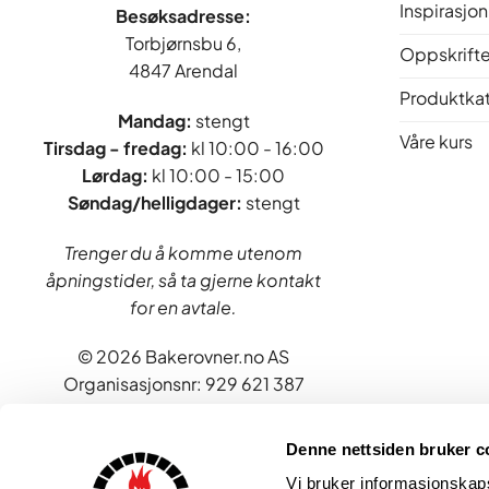
Inspirasjon
Besøksadresse:
Torbjørnsbu 6,
Oppskrifte
4847 Arendal
Produktka
Mandag:
stengt
Våre kurs
Tirsdag - fredag
:
kl 10:00 - 16:00
Lørdag:
kl 10:00 - 15:00
Søndag/helligdager:
stengt
Trenger du å komme utenom
åpningstider, så ta gjerne kontakt
for en avtale.
© 2026 Bakerovner.no AS
Organisasjonsnr: 929 621 387
Denne nettsiden bruker c
Vi bruker informasjonskapsl