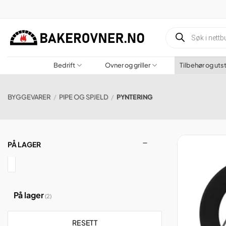
Gå
til
innhold
Produktsøk
Bedrift
Ovner og griller
Tilbehør og uts
BYGGEVARER
/
PIPE OG SPJELD
/
PYNTERING
PÅ LAGER
På lager
(2)
RESETT