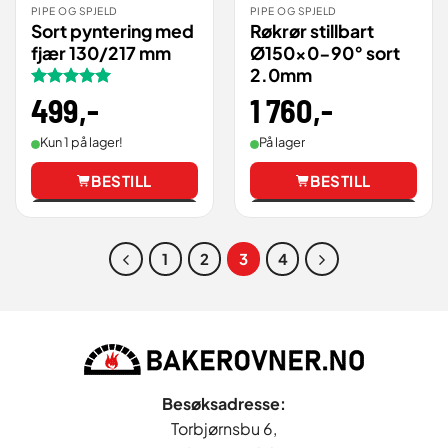
PIPE OG SPJELD
PIPE OG SPJELD
Sort pyntering med
Røkrør stillbart
fjær 130/217 mm
Ø150×0-90° sort
2.0mm
1 760
,-
Vurdert
499
,-
5
av 5
På lager
Kun 1 på lager!
BESTILL
BESTILL
Vis
Vis
1
2
3
4
Besøksadresse:
Torbjørnsbu 6,