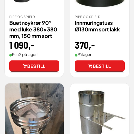
PIPE OG SPJELD
PIPE OG SPJELD
Buet røykrør 90°
Innmuringstuss
med luke 380×380
Ø130mm sort lakk
mm, 150 mm sort
370
,-
1 090
,-
På lager
Kun 2 på lager!
BESTILL
BESTILL
Vis
Vis