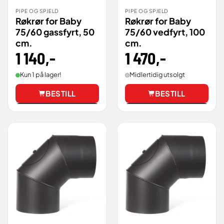
PIPE OG SPJELD
PIPE OG SPJELD
Røkrør for Baby
Røkrør for Baby
75/60 gassfyrt, 50
75/60 vedfyrt, 100
cm.
cm.
1 140
,-
1 470
,-
Kun 1 på lager!
Midlertidig utsolgt
BESTILL
BESTILL
Vis
Vis