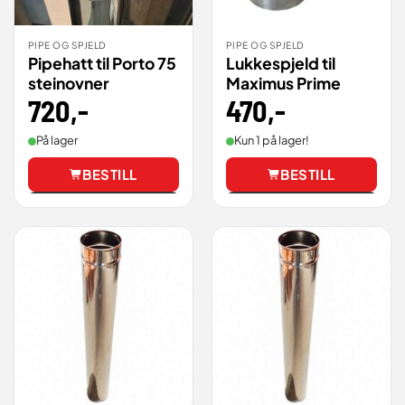
PIPE OG SPJELD
PIPE OG SPJELD
Pipehatt til Porto 75
Lukkespjeld til
steinovner
Maximus Prime
720
,-
470
,-
På lager
Kun 1 på lager!
BESTILL
BESTILL
Vis
Vis