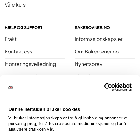
Våre kurs
HJELP OG SUPPORT
BAKEROVNER.NO
Frakt
Informasjonskapsler
Kontakt oss
Om Bakerovner.no
Monteringsveiledning
Nyhetsbrev
Personvernerklæring
Bli ambassadør
Salgsbetingelser
Reklamasjon
Denne nettsiden bruker cookies
Åpent kjøp
Vi bruker informasjonskapsler for å gi innhold og annonser et 
personlig preg, for å levere sosiale mediefunksjoner og for å 
analysere trafikken vår.
Bakerovner.no er medlem av Norsk Varme