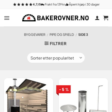
Gå
4,7/5
Frakt fra 139 kr
Åpent kjøp i 30 dager
til
innhold
BYGGEVARER
/
PIPE OG SPJELD
/
SIDE 3
FILTRER
- 5 %