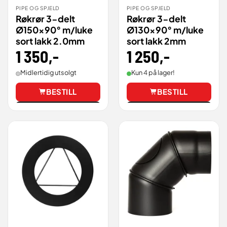
PIPE OG SPJELD
PIPE OG SPJELD
Røkrør 3-delt
Røkrør 3-delt
Ø150×90° m/luke
Ø130×90° m/luke
sort lakk 2.0mm
sort lakk 2mm
1 350
,-
1 250
,-
Midlertidig utsolgt
Kun 4 på lager!
BESTILL
BESTILL
Vis
Vis