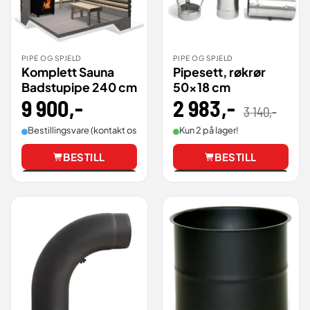
PIPE OG SPJELD
PIPE OG SPJELD
Komplett Sauna
Pipesett, røkrør
Badstupipe 240 cm
50×18 cm
9 900
,-
2 983
,-
Opprin
Nåvær
3 140
,-
pris
pris
var:
er:
3
2
Bestillingsvare (kontakt oss for leveringstid).
Kun 2 på lager!
140,00
983,00
BESTILL
BESTILL
Vis
Vis