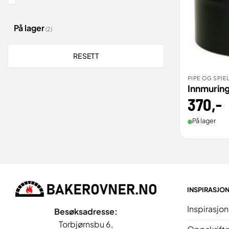
På lager
(2)
RESETT
PIPE OG SPJE
BEST
Innmurin
370
,-
På lager
INSPIRASJO
Inspirasjon
Besøksadresse:
Torbjørnsbu 6,