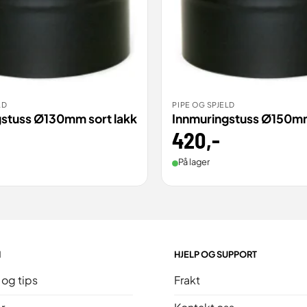
LD
PIPE OG SPJELD
ILL
BESTILL
VIS
gstuss Ø130mm sort lakk
Innmuringstuss Ø150mm
420
,-
På lager
N
HJELP OG SUPPORT
 og tips
Frakt