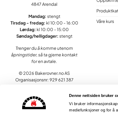
Oppskrifte
4847 Arendal
Produktka
Mandag:
stengt
Våre kurs
Tirsdag - fredag
:
kl 10:00 - 16:00
Lørdag:
kl 10:00 - 15:00
Søndag/helligdager:
stengt
Trenger du å komme utenom
åpningstider, så ta gjerne kontakt
for en avtale.
© 2026 Bakerovner.no AS
Organisasjonsnr: 929 621 387
Denne nettsiden bruker c
Vi bruker informasjonskapsl
mediefunksjoner og for å a