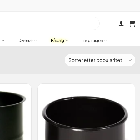
a
Diverse
På salg
Inspirasjon