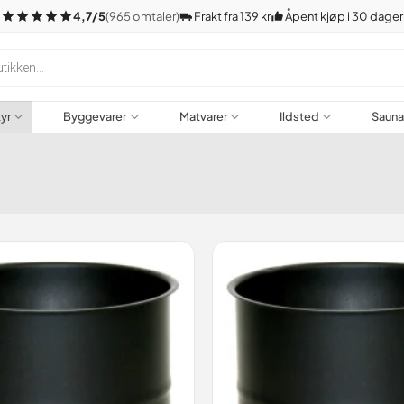
4,7/5
(965 omtaler)
Frakt fra 139 kr
Åpent kjøp i 30 dager
tyr
Byggevarer
Matvarer
Ildsted
Saun