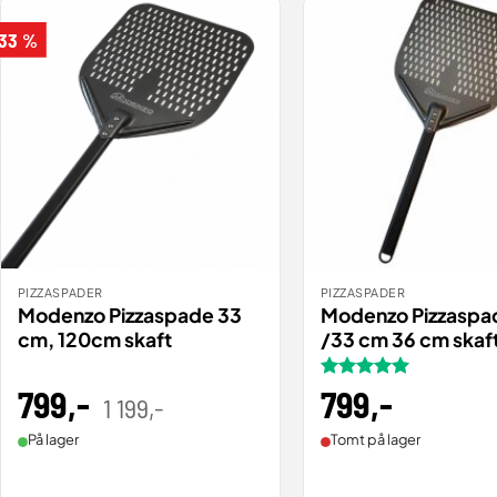
 33 %
PIZZASPADER
PIZZASPADER
BESTILL
BESTILL
VIS
Modenzo Pizzaspade 33
Modenzo Pizzaspa
cm, 120cm skaft
/33 cm 36 cm skaf
799
,-
Opprinnelig
Nåværende
Vurdert
799
,-
5
1 199
,-
pris
pris
av 5
var:
er:
1
799,00 .
På lager
Tomt på lager
199,00 .