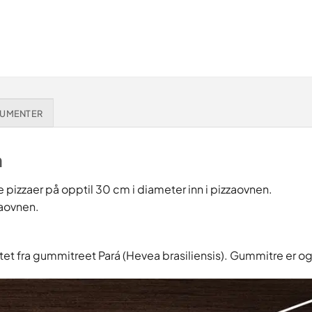
UMENTER
m
tte pizzaer på opptil 30 cm i diameter inn i pizzaovnen.
zaovnen.
 fra gummitreet Pará (Hevea brasiliensis). Gummitre er også