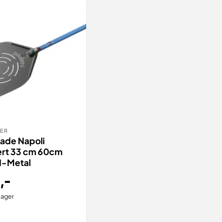
DER
TILL
VIS
pade Napoli
ert 33 cm 60cm
GI-Metal
0
,-
lager