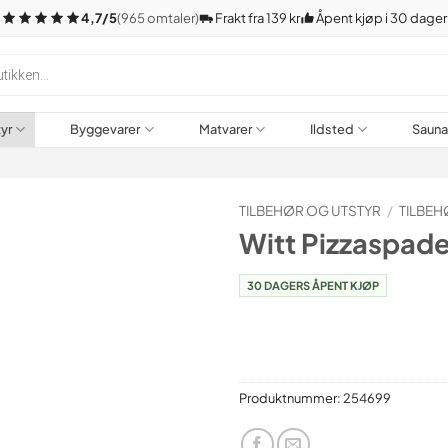
4,7/5
(965 omtaler)
Frakt fra 139 kr
Åpent kjøp i 30 dager
tyr
Byggevarer
Matvarer
Ildsted
Saun
TILBEHØR OG UTSTYR
/
TILBEH
Witt Pizzaspade
30 DAGERS ÅPENT KJØP
Produktnummer:
254699