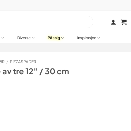
a
Diverse
På salg
Inspirasjon
ØR
/
PIZZASPADER
 av tre 12″ / 30 cm