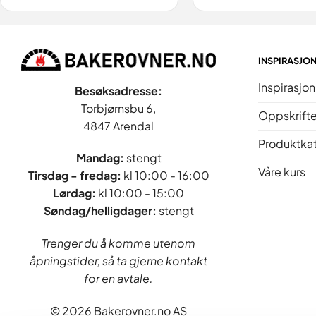
INSPIRASJO
Inspirasjon
Besøksadresse:
Torbjørnsbu 6,
Oppskrifte
4847 Arendal
Produktka
Mandag:
stengt
Våre kurs
Tirsdag - fredag
:
kl 10:00 - 16:00
Lørdag:
kl 10:00 - 15:00
Søndag/helligdager:
stengt
Trenger du å komme utenom
åpningstider, så ta gjerne kontakt
for en avtale.
© 2026 Bakerovner.no AS