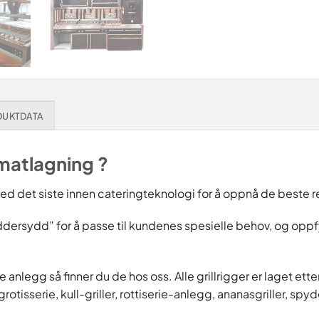
DUKTDATA
 matlagning ?
ed det siste innen cateringteknologi for å oppnå de beste r
dersydd” for å passe til kundenes spesielle behov, og oppfyll
ie anlegg så finner du de hos oss. Alle grillrigger er laget et
grotisserie, kull-griller, rottiserie-anlegg, ananasgriller, sp