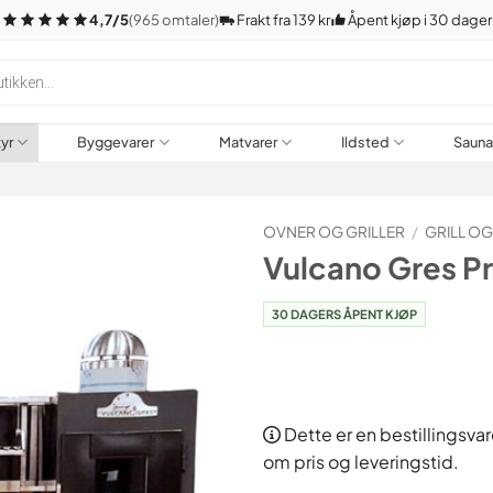
4,7/5
(965 omtaler)
Frakt fra 139 kr
Åpent kjøp i 30 dager
tyr
Byggevarer
Matvarer
Ildsted
Saun
OVNER OG GRILLER
/
GRILL O
Vulcano Gres Pro
30 DAGERS ÅPENT KJØP
Dette er en bestillingsvar
om pris og leveringstid.