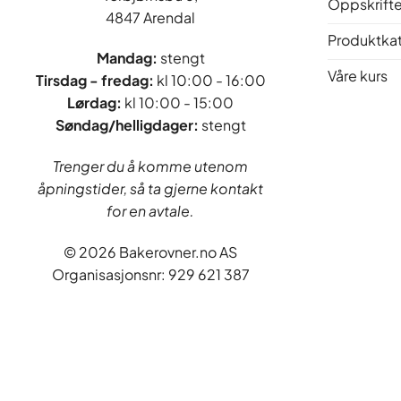
Oppskrifte
4847 Arendal
Produktka
Mandag:
stengt
Våre kurs
Tirsdag - fredag
:
kl 10:00 - 16:00
Lørdag:
kl 10:00 - 15:00
Søndag/helligdager:
stengt
Trenger du å komme utenom
åpningstider, så ta gjerne kontakt
for en avtale.
© 2026 Bakerovner.no AS
Organisasjonsnr: 929 621 387