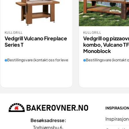
KULLGRILL
KULLGRILL
BESTILL
BESTILL
VIS
Vedgrill Vulcano Fireplace
Vedgrill og pizzaov
Series T
kombo, Vulcano TF
Monoblock
Bestillingsvare (kontakt oss for leveringstid).
Bestillingsvare (kontakt o
INSPIRASJO
Inspirasjon
Besøksadresse:
Torbjørnsbu 6,