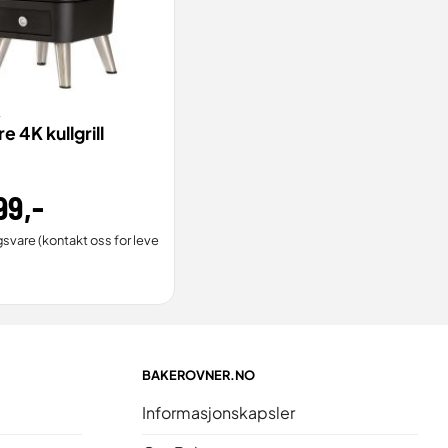
L
TILL
VIS
e 4K kullgrill
99
,-
gsvare (kontakt oss for leveringstid).
BAKEROVNER.NO
Informasjonskapsler