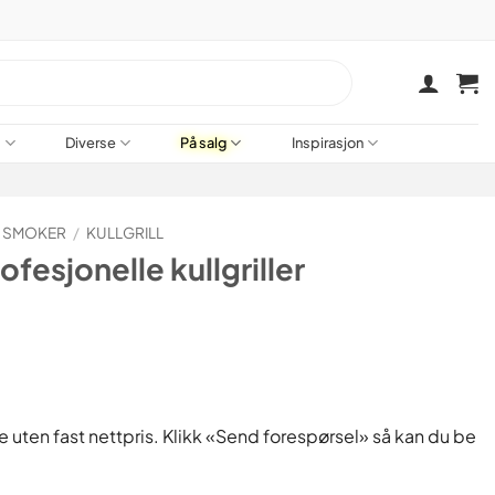
a
Diverse
På salg
Inspirasjon
G SMOKER
/
KULLGRILL
fesjonelle kullgriller
e uten fast nettpris. Klikk «Send forespørsel» så kan du be