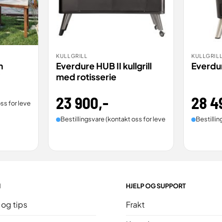
KULLGRILL
KULLGRIL
BESTILL
BES
VIS
VIS
n
Everdure HUB II kullgrill
Everdur
med rotisserie
23 900
,-
28 4
ss for leveringstid).
Bestillingsvare (kontakt oss for leveringstid).
Bestillin
N
HJELP OG SUPPORT
 og tips
Frakt