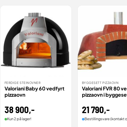
FERDIGE STEINOVNER
BYGGESETT PIZZAOVN
BESTILL
BESTILL
VIS
Valoriani Baby 60 vedfyrt
Valoriani FVR 80 ve
pizzaovn
pizzaovn i byggese
38 900
,-
21 790
,-
Kun 2 på lager!
Bestillingsvare (kontakt o