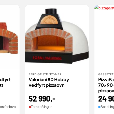
FERDIGE STEINOVNER
GASSFYRT
BESTILL
BES
VIS
VIS
dfyrt
Valoriani 80 Hobby
PizzaPa
tt
vedfyrt pizzaovn
70×90 
pizzao
52 990
,-
24 9
ss for leveringstid).
Tomt på lager
Bestillin