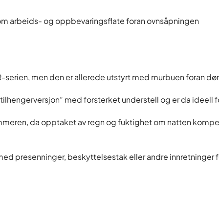
 som arbeids- og oppbevaringsflate foran ovnsåpningen
serien, men den er allerede utstyrt med murbuen foran dør
hengerversjon” med forsterket understell og er da ideell for
eren, da opptaket av regn og fuktighet om natten kompens
 med presenninger, beskyttelsestak eller andre innretninger fo