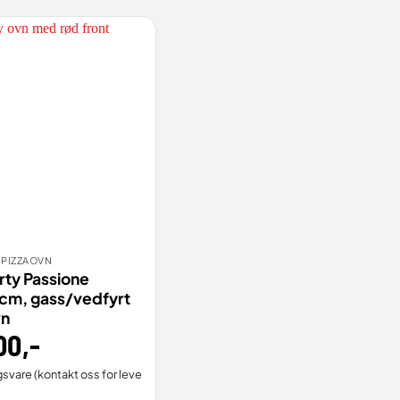
 PIZZAOVN
TILL
VIS
rty Passione
cm, gass/vedfyrt
vn
00
,-
gsvare (kontakt oss for leveringstid).