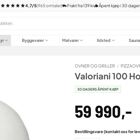
4,7/5
(965 omtaler)
Frakt fra 139 kr
Åpent kjøp i 30 dager
tyr
Byggevarer
Matvarer
Ildsted
Saun
OVNER OG GRILLER
/
PIZZAOV
Valoriani 100 H
30 DAGERS ÅPENT KJØP
59 990
,-
Bestillingsvare (kontakt oss for le