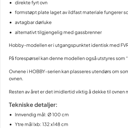
direkte fyrt ovn
formstøpt plate laget av ildfast materiale fungerer
avtagbar dørluke
alternativt tilgjengelig med gassbrenner
Hobby-modellen er i utgangspunktet identisk med FVR-
På forespørsel kan denne modellen også utstyres som “til
Ovnene i HOBBY-serien kan plasseres utendørs om somm
ovnen.
Resten av året er det imidlertid viktig å dekke til ovnen
Tekniske detaljer:
Innvendig mål: Ø 100 cm
Ytre mål lxb: 132 x148 cm