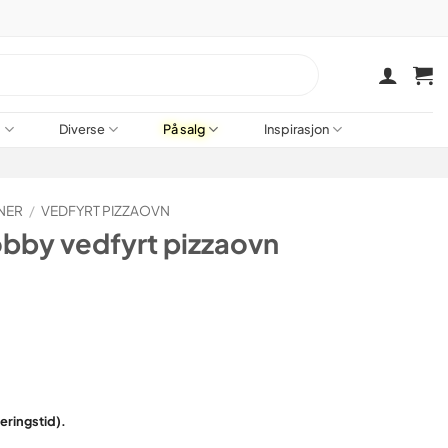
a
Diverse
På salg
Inspirasjon
NER
/
VEDFYRT PIZZAOVN
obby vedfyrt pizzaovn
veringstid).