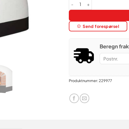
Valoriani 100 Hobby vedfyrt p
Send forespørsel
Beregn frak
Produktnummer:
229977