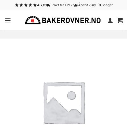
Gå
4,7/5
Frakt fra 139 kr
Åpent kjøp i 30 dager
til
innhold