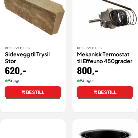
RESERVEDELER
RESERVEDELER
Sidevegg til Trysil
Mekanisk Termostat
Stor
til Effeuno 450grader
620
,-
800
,-
På lager
På lager
BESTILL
BESTILL
Vis
Vis