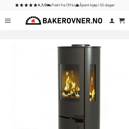
Gå
4,7/5
Frakt fra 139 kr
Åpent kjøp i 30 dager
til
innhold