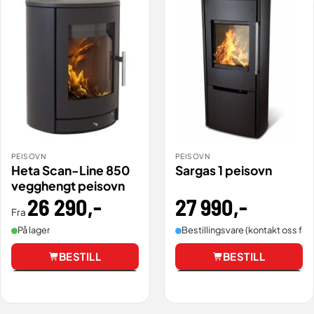
PEISOVN
PEISOVN
Heta Scan-Line 850
Sargas 1 peisovn
vegghengt peisovn
27 990
,-
26 290
,-
Fra
Bestillingsvare (kontakt oss for 
På lager
BESTILL
BESTILL
Vis
Vis