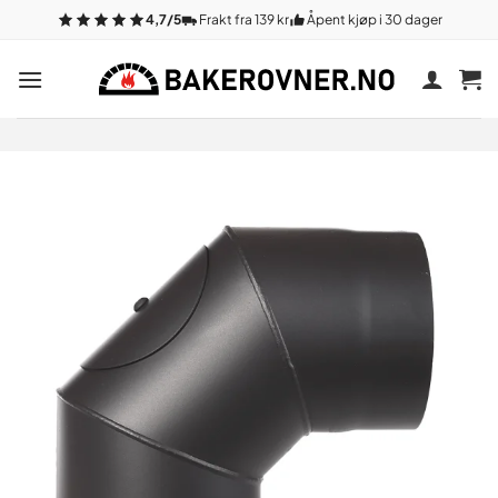
Gå
4,7/5
Frakt fra 139 kr
Åpent kjøp i 30 dager
til
innhold