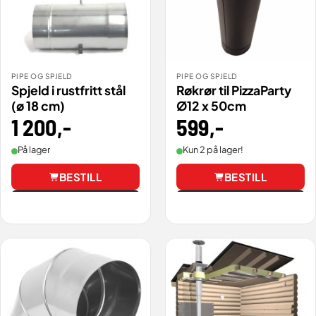
PIPE OG SPJELD
PIPE OG SPJELD
Spjeld i rustfritt stål
Røkrør til PizzaParty
(ø 18 cm)
Ø12 x 50cm
1 200
,-
599
,-
På lager
Kun 2 på lager!
BESTILL
BESTILL
Vis
Vis