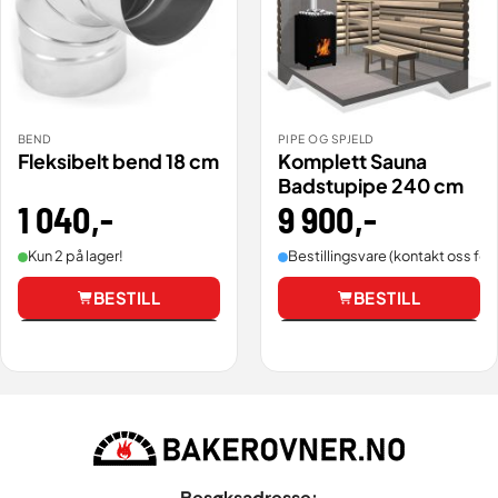
BEND
PIPE OG SPJELD
Fleksibelt bend 18 cm
Komplett Sauna
Badstupipe 240 cm
1 040
,-
9 900
,-
Kun 2 på lager!
Bestillingsvare (kontakt oss for 
BESTILL
BESTILL
Vis
Vis
Besøksadresse: