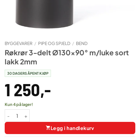
BYGGEVARER
/
PIPE OG SPJELD
/
BEND
Røkrør 3-delt Ø130×90° m/luke sort
lakk 2mm
30 DAGERS ÅPENT KJØP
1 250
,-
Kun 4 på lager!
Røkrør 3-delt Ø130×90° m/luke sort lakk 2mm antall
Legg i handlekurv