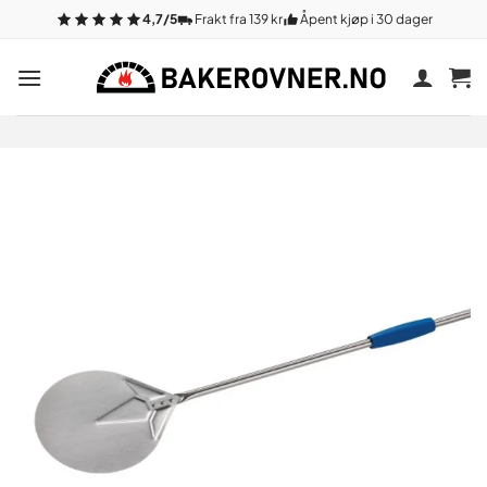
Gå
4,7/5
Frakt fra 139 kr
Åpent kjøp i 30 dager
til
innhold