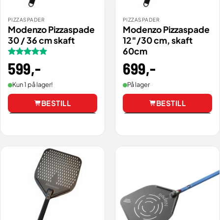
PIZZASPADER
PIZZASPADER
Modenzo Pizzaspade
Modenzo Pizzaspade
30 / 36 cm skaft
12″/30 cm, skaft
60cm
699
,-
Vurdert
599
,-
4.86
av 5
På lager
Kun 1 på lager!
BESTILL
BESTILL
Vis
Vis