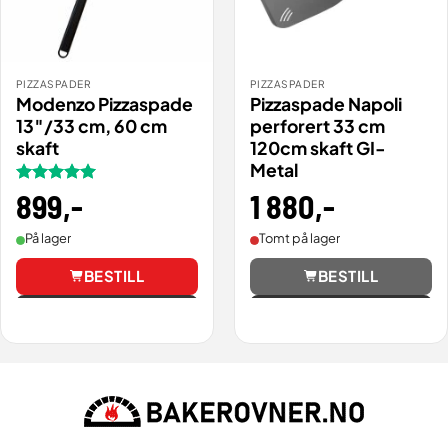
PIZZASPADER
PIZZASPADER
Modenzo Pizzaspade
Pizzaspade Napoli
13″/33 cm, 60 cm
perforert 33 cm
skaft
120cm skaft GI-
Metal
1 880
,-
Vurdert
899
,-
5
av 5
Tomt på lager
På lager
BESTILL
BESTILL
Vis
Vis