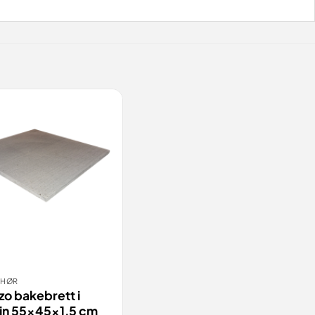
EHØR
TILL
VIS
o bakebrett i
ein 55x45x1,5 cm