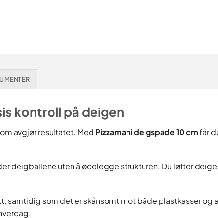
UMENTER
is kontroll på deigen
som avgjør resultatet. Med
Pizzamani deigspade 10 cm
får d
 under deigballene uten å ødelegge strukturen. Du løfter de
akt, samtidig som det er skånsomt mot både plastkasser og a
ahverdag.