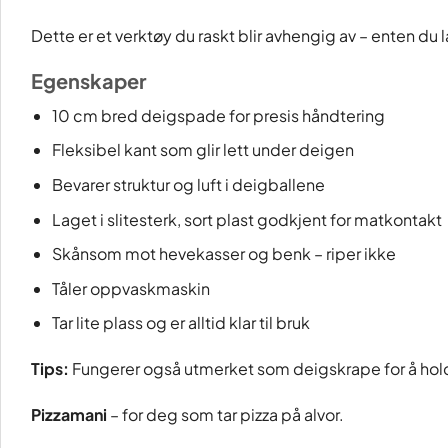
Dette er et verktøy du raskt blir avhengig av – enten du
Egenskaper
10 cm bred deigspade for presis håndtering
Fleksibel kant som glir lett under deigen
Bevarer struktur og luft i deigballene
Laget i slitesterk, sort plast godkjent for matkontakt
Skånsom mot hevekasser og benk – riper ikke
Tåler oppvaskmaskin
Tar lite plass og er alltid klar til bruk
Tips:
Fungerer også utmerket som deigskrape for å hol
Pizzamani
– for deg som tar pizza på alvor.