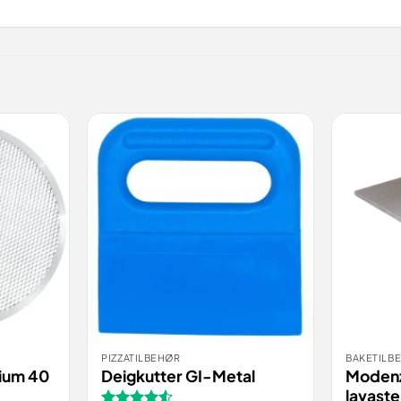
PIZZATILBEHØR
BAKETILB
BESTILL
BES
VIS
VIS
nium 40
Deigkutter GI-Metal
Modenz
lavast