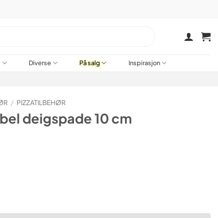
a
Diverse
På salg
Inspirasjon
ØR
/
PIZZATILBEHØR
ibel deigspade 10 cm