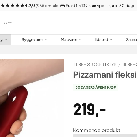
4,7/5
(965 omtaler)
Frakt fra 139 kr
Åpent kjøp i 30 dager
tyr
Byggevarer
Matvarer
Ildsted
Saun
TILBEHØR OG UTSTYR
/
TILBEH
Pizzamani fleks
30 DAGERS ÅPENT KJØP
219
,-
Kommende produkt