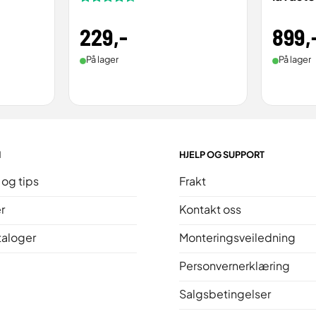
Vurdert
4.5
av 5
229
,-
899
,
På lager
På lager
N
HJELP OG SUPPORT
 og tips
Frakt
r
Kontakt oss
taloger
Monteringsveiledning
Personvernerklæring
Salgsbetingelser