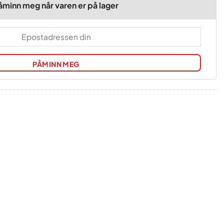
åminn meg når varen er på lager
PÅMINN MEG