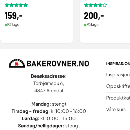
Vurdert
159
,-
4.8
Vurdert
200
,-
4
av 5
av 5
På lager
På lager
INSPIRASJO
Inspirasjon
Besøksadresse:
Torbjørnsbu 6,
Oppskrifte
4847 Arendal
Produktka
Mandag:
stengt
Våre kurs
Tirsdag - fredag
:
kl 10:00 - 16:00
Lørdag:
kl 10:00 - 15:00
Søndag/helligdager:
stengt