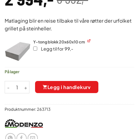
Opprinnelig
Nåværende
pris
pris
var:
er:
Matlaging blir en reise tilbake til våre røtter der urfolket
3
2
grillet på steinheller.
992,00 .
994,00 .
Y-tong blokk 20x60x10 cm
Legg til for
99
,-
På lager
Pakkedeal 8 pk. BBQ Lavastein 16x16x3 cm antall
Legg i handlekurv
Produktnummer:
263713