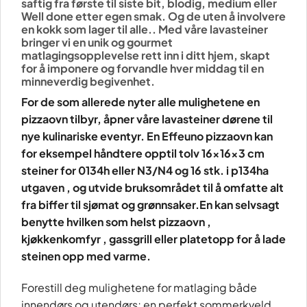
saftig fra første til siste bit, blodig, medium eller
Well done etter egen smak. Og de uten å involvere
en kokk som lager til alle.. Med våre lavasteiner
bringer vi en unik og gourmet
matlagingsopplevelse rett inn i ditt hjem, skapt
for å imponere og forvandle hver middag til en
minneverdig begivenhet.
For de som allerede nyter alle mulighetene en
pizzaovn tilbyr, åpner våre lavasteiner dørene til
nye kulinariske eventyr. En Effeuno pizzaovn kan
for eksempel håndtere opptil tolv 16x16x3 cm
steiner for 0134h eller N3/N4 og 16 stk. i p134ha
utgaven , og utvide bruksområdet til å omfatte alt
fra biffer til sjømat og grønnsaker.En kan selvsagt
benytte hvilken som helst pizzaovn ,
kjøkkenkomfyr , gassgrill eller platetopp for å lade
steinen opp med varme.
Forestill deg mulighetene for matlaging både
innendørs og utendørs; en perfekt sommerkveld