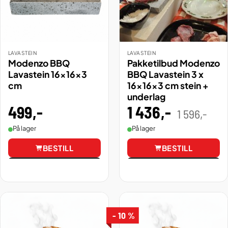
LAVASTEIN
LAVASTEIN
Modenzo BBQ
Pakketilbud Modenzo
Lavastein 16x16x3
BBQ Lavastein 3 x
cm
16x16x3 cm stein +
underlag
499
,-
1 436
,-
Oppri
Nåvæ
1 596
,-
pris
pris
var:
er:
1
1
På lager
På lager
596,0
436,4
BESTILL
BESTILL
Vis
Vis
- 10 %