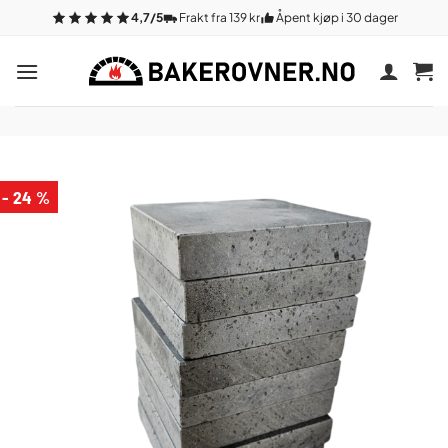
Gå
4,7/5
Frakt fra 139 kr
Åpent kjøp i 30 dager
til
innhold
- 24 %