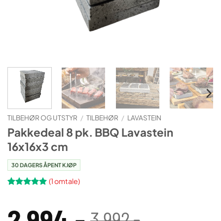
TILBEHØR OG UTSTYR
/
TILBEHØR
/
LAVASTEIN
Pakkedeal 8 pk. BBQ Lavastein
16x16x3 cm
30 DAGERS ÅPENT KJØP
(
1
omtale)
Vurdert
1
5
av 5 basert
2 994
,-
på
3 992
,-
kundevurdering