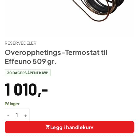
RESERVEDELER
Overopphetings-Termostat til
Effeuno 509 gr.
30 DAGERS ÅPENT KJØP
1 010
,-
På lager
Overopphetings-Termostat til Effeuno 509 gr. antall
Legg i handlekurv