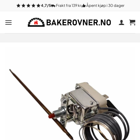
Gå
4,7/5
Frakt fra 139 kr
Åpent kjøp i 30 dager
til
innhold