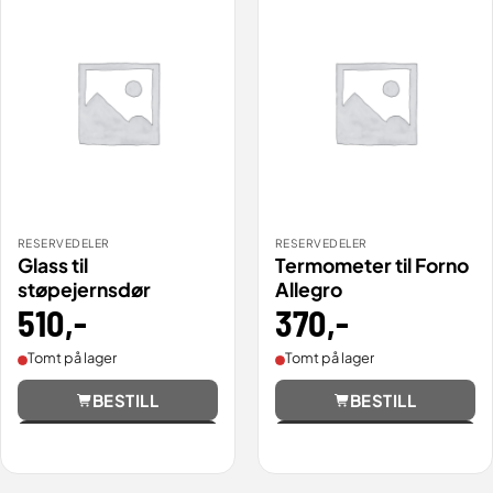
RESERVEDELER
RESERVEDELER
Glass til
Termometer til Forno
støpejernsdør
Allegro
510
,-
370
,-
Tomt på lager
Tomt på lager
BESTILL
BESTILL
Vis
Vis