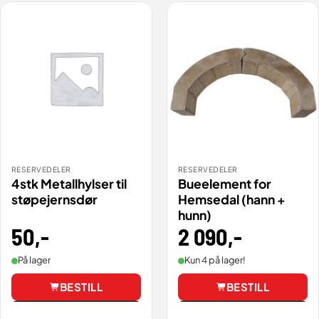
RESERVEDELER
RESERVEDELER
4stk Metallhylser til
Bueelement for
støpejernsdør
Hemsedal (hann +
hunn)
50
,-
2 090
,-
På lager
Kun 4 på lager!
BESTILL
BESTILL
Vis
Vis