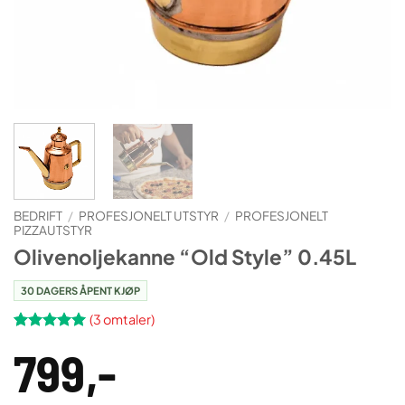
BEDRIFT
/
PROFESJONELT UTSTYR
/
PROFESJONELT
PIZZAUTSTYR
Olivenoljekanne “Old Style” 0.45L
30 DAGERS ÅPENT KJØP
(
3
omtaler)
Vurdert
3
5
799
,-
av 5 basert
på
kundevurderinger