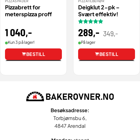
PIZZASPADER
PIZZATILBEHØR
Pizzabrett for
Deigklut 2-pk –
meterspizza proff
Svært effektiv!
1 040
,-
Vurdert
289
,-
5
Opprinnel
Nåværen
349
,-
pris
pris
av 5
var:
er:
349,00 .
289,00 .
Kun 3 på lager!
På lager
BESTILL
BESTILL
Vis
Vis
Besøksadresse:
Torbjørnsbu 6,
4847 Arendal