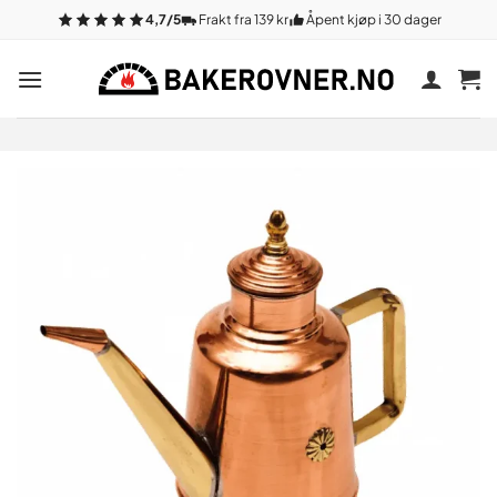
Gå
4,7/5
Frakt fra 139 kr
Åpent kjøp i 30 dager
til
innhold