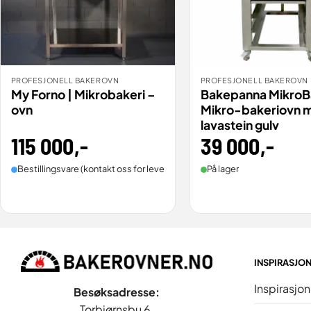
PROFESJONELL BAKEROVN
PROFESJONELL BAKEROVN
BESTILL
BESTILL
VIS
My Forno | Mikrobakeri –
Bakepanna MikroB
ovn
Mikro-bakeriovn 
lavastein gulv
115 000
,-
39 000
,-
Bestillingsvare (kontakt oss for leveringstid).
På lager
INSPIRASJO
Inspirasjon
Besøksadresse:
Torbjørnsbu 6,