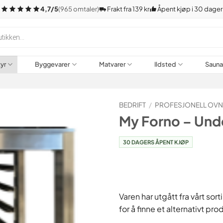
4,7/5
(965 omtaler)
Frakt fra 139 kr
Åpent kjøp i 30 dager
tyr
Byggevarer
Matvarer
Ildsted
Saun
BEDRIFT
/
PROFESJONELL OV
My Forno – Unde
30 DAGERS ÅPENT KJØP
Varen har utgått fra vårt so
for å finne et alternativt pro