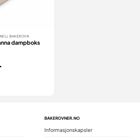
NELL BAKEROVN
TILL
VIS
anna dampboks
-
BAKEROVNER.NO
Informasjonskapsler