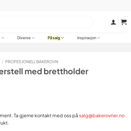
a
Diverse
På salg
Inspirasjon
N
/
PROFESJONELL BAKEROVN
rstell med brettholder
rtiment. Ta gjerne kontakt med oss på
salg@bakerovner.no
dukt.