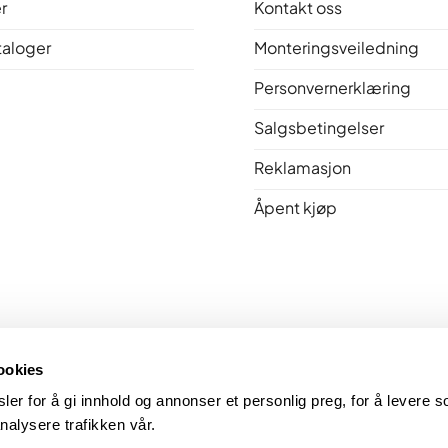
r
Kontakt oss
taloger
Monteringsveiledning
Personvernerklæring
Salgsbetingelser
Reklamasjon
Åpent kjøp
Bakerovner.no er medlem av Norsk Varme
ookies
er for å gi innhold og annonser et personlig preg, for å levere so
nalysere trafikken vår.