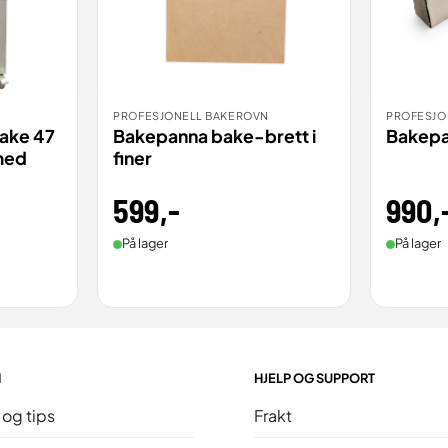
PROFESJONELL BAKEROVN
PROFESJO
BESTILL
BES
VIS
VIS
ake 47
Bakepanna bake-brett i
Bakep
med
finer
599
,-
990
,
På lager
På lager
N
HJELP OG SUPPORT
 og tips
Frakt