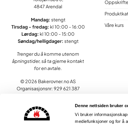
Oppskrifte
4847 Arendal
Produktka
Mandag:
stengt
Våre kurs
Tirsdag - fredag
:
kl 10:00 - 16:00
Lørdag:
kl 10:00 - 15:00
Søndag/helligdager:
stengt
Trenger du å komme utenom
åpningstider, så ta gjerne kontakt
for en avtale.
© 2026 Bakerovner.no AS
Organisasjonsnr: 929 621 387
Denne nettsiden bruker c
Vi bruker informasjonskapsl
mediefunksjoner og for å a