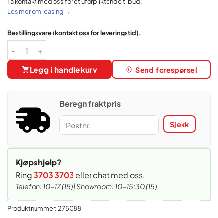
Ta kontakt med oss for et uforpliktende tilbud.
Les mer om leasing →
Bestillingsvare (kontakt oss for leveringstid).
My Forno | Mikrobakeri - ovn antall
Legg i handlekurv
Send forespørsel
Beregn fraktpris
Sjekk
Kjøpshjelp?
Ring
3703 3703
eller chat med oss.
Telefon: 10–17 (15) | Showroom: 10–15:30 (15)
Produktnummer:
275088