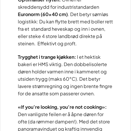
skreddersydd for industristandarden
Euronorm (60×40 cm)
. Det betyr sømløs
logistikk: Du kan flytte brett med boller rett
fra et standard heveskap og inn i ovnen,
eller steke 4 store landbrød direkte på
steinen. Effektivt og proft.
Trygghet i trange kjøkken:
I et hektisk
bakeri er HMS viktig. Den dobbelisolerte
døren holder varmen inne i kammeret og
utsiden trygg (maks 60°C). Det betyr
lavere strømregning og ingen brente fingre
for de ansatte som passerer ovnen.
«If you’re looking, you’re not cooking»:
Den vanligste feilen er å åpne døren for
ofte (da rømmer dampen!). Med det store
panoramavinduet og kraftig innvendig