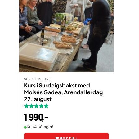
SURDEIGSKURS
Kurs i Surdeigsbakst med
Moisés Gadea, Arendal lørdag
22. august
Vurdert
1 990
5
,-
av 5
Kun 4 på lager!
BESTILL