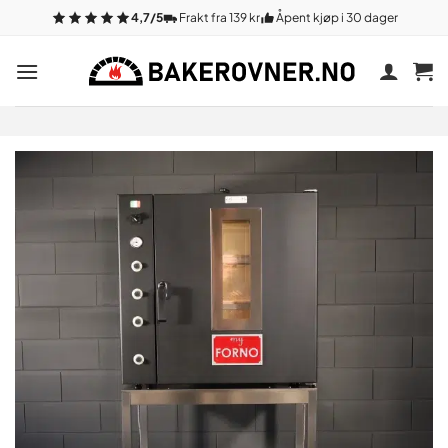
Gå
4,7/5
Frakt fra 139 kr
Åpent kjøp i 30 dager
til
innhold