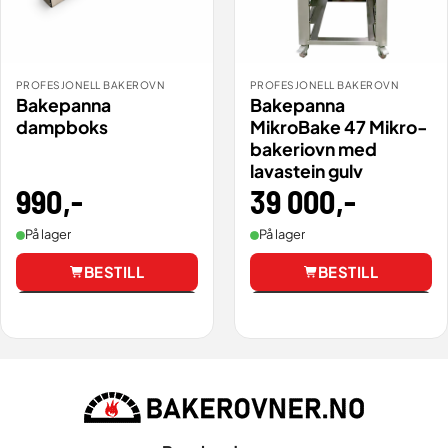
PROFESJONELL BAKEROVN
PROFESJONELL BAKEROVN
Bakepanna
Bakepanna
dampboks
MikroBake 47 Mikro-
bakeriovn med
lavastein gulv
990
,-
39 000
,-
På lager
På lager
BESTILL
BESTILL
Vis
Vis