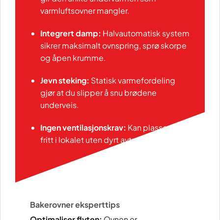
varmluftsovner mangler.
Integrert damp:
Halvautomatisk system
sikrer maksimalt ovnspring, sprø skorpe
og åpen krumme.
Jevn steking:
Statisk varmefordeling
gjør at du slipper å snu brødene
underveis.
Ingen ventilasjonskrav:
Kan plasseres
fritt i lokalet uten dyrt avtrekksanlegg
Bakerovner eksperttips
Optimaliser flyten:
Ovnen er