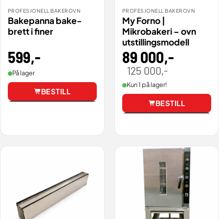
PROFESJONELL BAKEROVN
PROFESJONELL BAKEROVN
Bakepanna bake-
My Forno |
brett i finer
Mikrobakeri – ovn
utstillingsmodell
599
,-
89 000
,-
125 000
,-
Opprinnelig
Nåværende
På lager
pris
pris
var:
er:
Kun 1 på lager!
125
89
BESTILL
000,00 .
000,00 .
BESTILL
Vis
Vis