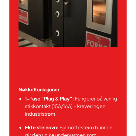
Nøkkelfunksjoner
1-fase “Plug & Play”:
Fungerer på vanlig
stikkontakt (15A/16A) – krever ingen
industristrøm.
Ekte steinovn:
Sjamottestein i bunnen
gir den unike undervarmen som