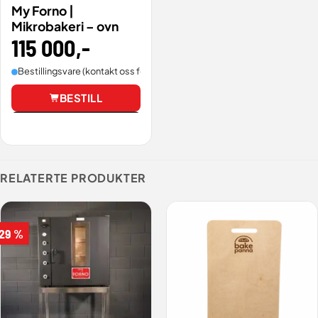
My Forno |
Mikrobakeri – ovn
115 000
,-
Bestillingsvare (kontakt oss for leveringstid).
BESTILL
Vis
RELATERTE PRODUKTER
 29 %