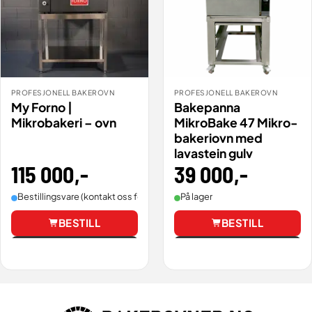
PROFESJONELL BAKEROVN
PROFESJONELL BAKEROVN
My Forno |
Bakepanna
Mikrobakeri – ovn
MikroBake 47 Mikro-
bakeriovn med
lavastein gulv
115 000
,-
39 000
,-
Bestillingsvare (kontakt oss for leveringstid).
På lager
BESTILL
BESTILL
Vis
Vis