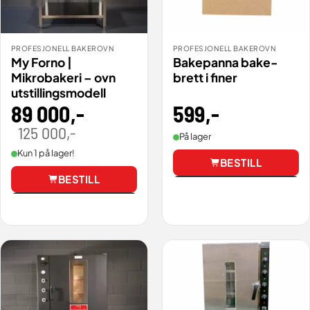
PROFESJONELL BAKEROVN
PROFESJONELL BAKEROVN
My Forno |
Bakepanna bake-
Mikrobakeri – ovn
brett i finer
utstillingsmodell
599
,-
89 000
,-
125 000
,-
Opprinnelig
Nåværende
På lager
pris
pris
var:
er:
Kun 1 på lager!
125
89
BESTILL
000,00 .
000,00 .
BESTILL
Vis
Vis