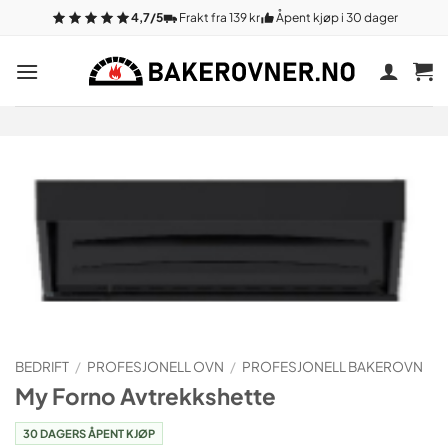
Gå
4,7/5
Frakt fra 139 kr
Åpent kjøp i 30 dager
til
innhold
BEDRIFT
/
PROFESJONELL OVN
/
PROFESJONELL BAKEROVN
My Forno Avtrekkshette
30 DAGERS ÅPENT KJØP