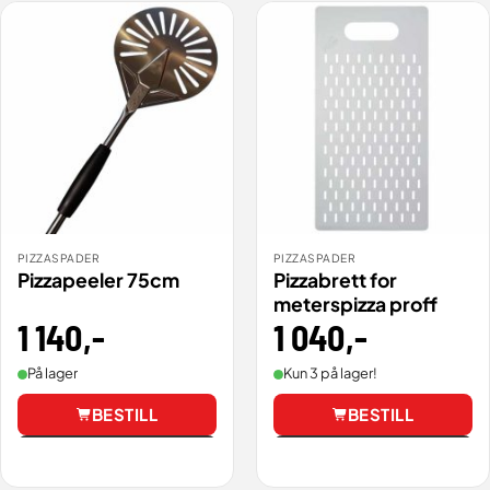
PIZZASPADER
PIZZASPADER
Pizzapeeler 75cm
Pizzabrett for
meterspizza proff
1 140
,-
1 040
,-
På lager
Kun 3 på lager!
BESTILL
BESTILL
Vis
Vis