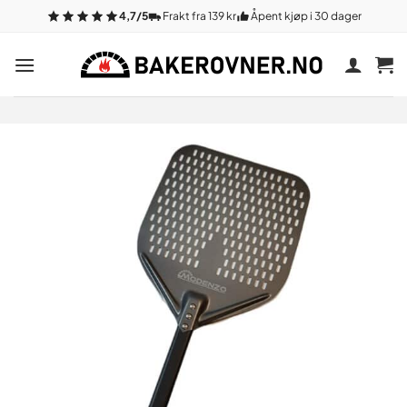
Gå
4,7/5
Frakt fra 139 kr
Åpent kjøp i 30 dager
til
innhold