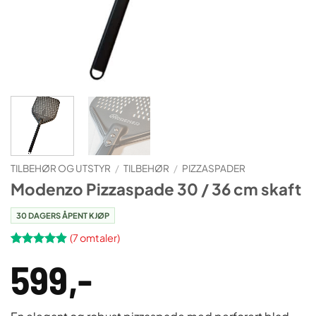
TILBEHØR OG UTSTYR
/
TILBEHØR
/
PIZZASPADER
Modenzo Pizzaspade 30 / 36 cm skaft
30 DAGERS ÅPENT KJØP
(
7
omtaler)
Vurdert
7
599
,-
4.86
av 5
basert på
kundevurderinger