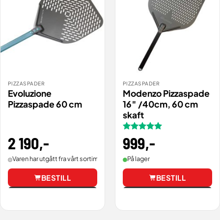
PIZZASPADER
PIZZASPADER
Evoluzione
Modenzo Pizzaspade
Pizzaspade 60 cm
16″ /40cm, 60 cm
skaft
2 190
,-
Vurdert
999
,-
5
av 5
Varen har utgått fra vårt sortiment.
På lager
BESTILL
BESTILL
Vis
Vis