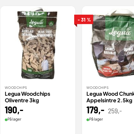
- 31 %
WOODCHIPS
WOODCHIPS
BESTILL
BESTILL
VIS
Legua Woodchips
Legua Wood Chun
Oliventre 3kg
Appelsintre 2.5kg
190
,-
179
,-
Oppr
Nåv
259
,-
pris
pris
var:
er:
259,
179,0
På lager
På lager