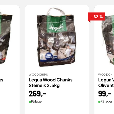
- 62 %
WOODCHIPS
WOODCHI
BESTILL
BES
VIS
VIS
ks
Legua Wood Chunks
Legua 
Steineik 2.5kg
Olivent
innelig
ærende
269
,-
99
,-
00 .
0 .
På lager
På lager