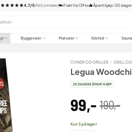
4,7/5
(965 omtaler)
Frakt fra 139 kr
Åpent kjøp i 30 dager
tyr
Byggevarer
Matvarer
Ildsted
Saun
OVNER OG GRILLER
/
GRILL O
Legua Woodchip
30 DAGERS ÅPENT KJØP
99
,-
190
,-
Opprinnelig
Nåværende
pris
pris
var:
er:
Kun 3 på lager!
190,00 .
99,00 .