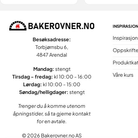
INSPIRASJO
Inspirasjon
Besøksadresse:
Torbjørnsbu 6,
Oppskrifte
4847 Arendal
Produktka
Mandag:
stengt
Våre kurs
Tirsdag - fredag
:
kl 10:00 - 16:00
Lørdag:
kl 10:00 - 15:00
Søndag/helligdager:
stengt
Trenger du å komme utenom
åpningstider, så ta gjerne kontakt
for en avtale.
© 2026 Bakerovner.no AS