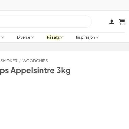
a
Diverse
På salg
Inspirasjon
G SMOKER
/
WOODCHIPS
s Appelsintre 3kg