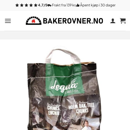
Gå
4,7/5
Frakt fra 139 kr
Åpent kjøp i 30 dager
til
innhold