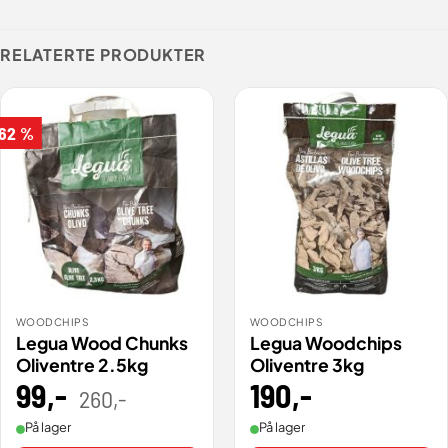
RELATERTE PRODUKTER
 62 %
WOODCHIPS
WOODCHIPS
Legua Wood Chunks
Legua Woodchips
Oliventre 2.5kg
Oliventre 3kg
99
,-
Opprinnelig
Nåværende
190
,-
260
,-
pris
pris
var:
er:
260,00 .
99,00 .
På lager
På lager