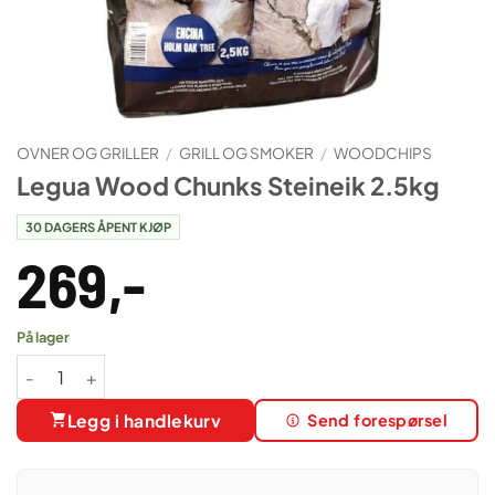
OVNER OG GRILLER
/
GRILL OG SMOKER
/
WOODCHIPS
Legua Wood Chunks Steineik 2.5kg
30 DAGERS ÅPENT KJØP
269
,-
På lager
Legua Wood Chunks Steineik 2.5kg antall
Legg i handlekurv
Send forespørsel