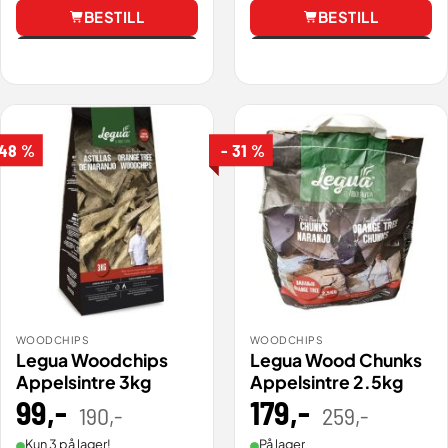
BESTILL
BESTILL
Vis
Vis
 48 %
- 31 %
WOODCHIPS
WOODCHIPS
Legua Woodchips
Legua Wood Chunks
Appelsintre 3kg
Appelsintre 2.5kg
99
,-
Opprinnelig
Nåværende
179
,-
Opprinneli
Nåværend
190
,-
259
,-
pris
pris
pris
pris
var:
er:
var:
er:
190,00 .
99,00 .
259,00 .
179,00 .
Kun 3 på lager!
På lager