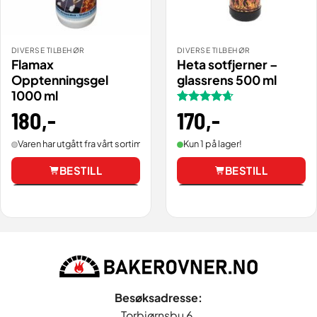
DIVERSE TILBEHØR
DIVERSE TILBEHØR
Flamax
Heta sotfjerner –
Opptenningsgel
glassrens 500 ml
1000 ml
180
,-
Vurdert
170
,-
4.67
av 5
Varen har utgått fra vårt sortiment.
Kun 1 på lager!
BESTILL
BESTILL
Vis
Vis
Besøksadresse:
Torbjørnsbu 6,