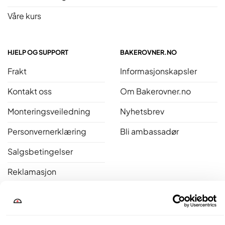
Våre kurs
HJELP OG SUPPORT
BAKEROVNER.NO
Frakt
Informasjonskapsler
Kontakt oss
Om Bakerovner.no
Monteringsveiledning
Nyhetsbrev
Personvernerklæring
Bli ambassadør
Salgsbetingelser
Reklamasjon
Åpent kjøp
Bakerovner.no er medlem av Norsk Varme