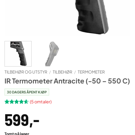
TILBEHØR OG UTSTYR
/
TILBEHØR
/
TERMOMETER
IR Termometer Antracite (-50 – 550 C)
30 DAGERS ÅPENT KJØP
(
5
omtaler)
Vurdert
5
599
,-
4.6
av 5
basert på
kundevurderinger
Tomt på lager