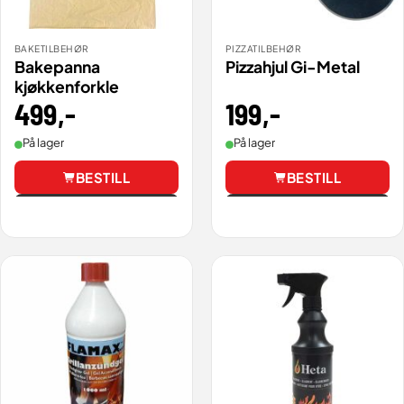
BAKETILBEHØR
PIZZATILBEHØR
Bakepanna
Pizzahjul Gi-Metal
kjøkkenforkle
199
,-
499
,-
På lager
På lager
BESTILL
BESTILL
Vis
Vis