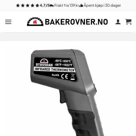
Gå
4,7/5
Frakt fra 139 kr
Åpent kjøp i 30 dager
til
innhold