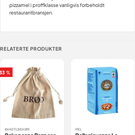
pizzamel i proffklasse vanligvis forbeholdt
restaurantbransjen.
RELATERTE PRODUKTER
 33 %
BAKETILBEHØR
MEL