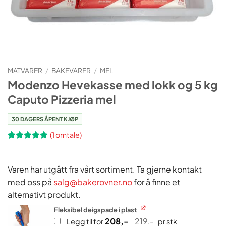
MATVARER
/
BAKEVARER
/
MEL
Modenzo Hevekasse med lokk og 5 kg
Caputo Pizzeria mel
30 DAGERS ÅPENT KJØP
(
1
omtale)
Vurdert
1
5
av 5 basert
på
Varen har utgått fra vårt sortiment. Ta gjerne kontakt
kundevurdering
med oss på
salg@bakerovner.no
for å finne et
alternativt produkt.
Fleksibel deigspade i plast
208
,-
219
,-
Opprinnelig
Nåværende
Legg til for
pr stk