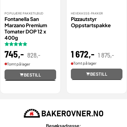
POPULÆRE PAKKETILBUD
HEVEKASSE-PAKKER
Fontanella San
Pizzautstyr
Marzano Premium
Oppstartspakke
Tomater DOP 12 x
400g
Vurdert
745
,-
5
Opprinnelig
Nåværende
1 672
,-
Oppri
Nåvæ
828
,-
1 875
,-
pris
pris
pris
pris
av 5
var:
er:
var:
er:
828,00 .
745,20 .
1
1
Tomt på lager
Tomt på lager
875,0
672,45
BESTILL
BESTILL
Vis
Vis
Besøksadresse: