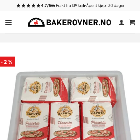
Gå
4,7/5
Frakt fra 139 kr
Åpent kjøp i 30 dager
til
innhold
- 2 %