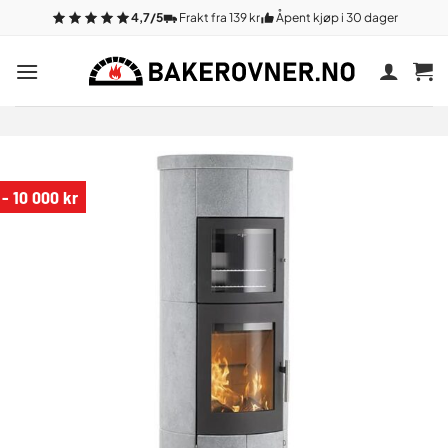
Gå
4,7/5
Frakt fra 139 kr
Åpent kjøp i 30 dager
til
innhold
- 10 000 kr