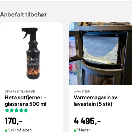
Anbefalt tilbehør
DIVERSE TILBEHØR
LAVASTEIN
Heta sotfjerner –
Varmemagasin av
glassrens 500 ml
lavastein (5 stk)
4 495
,-
Vurdert
170
,-
4.67
av 5
På lager
Kun 1 på lager!