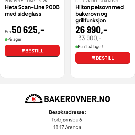
PEISOVN MED BAKEROVN
PEISOVN MED BAKEROVN
Heta Scan-Line 900B
Hilton peisovn med
med sideglass
bakerovn og
grillfunksjon
50 625
,-
26 990
,-
Fra
33 900
,-
Opprinnelig
Nåværende
På lager
pris
pris
var:
er:
Kun 1 på lager!
33
26
BESTILL
900,00 .
990,00 .
BESTILL
Vis
Vis
Besøksadresse:
Torbjørnsbu 6,
4847 Arendal