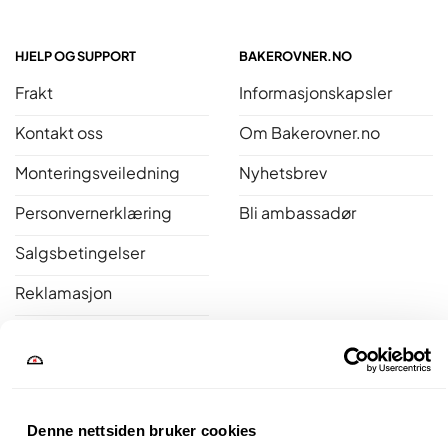
HJELP OG SUPPORT
BAKEROVNER.NO
Frakt
Informasjonskapsler
Kontakt oss
Om Bakerovner.no
Monteringsveiledning
Nyhetsbrev
Personvernerklæring
Bli ambassadør
Salgsbetingelser
Reklamasjon
Åpent kjøp
Bakerovner.no er medlem av Norsk Varme
Denne nettsiden bruker cookies