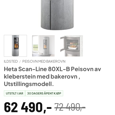
ILDSTED
/
PEISOVN MED BAKEROVN
Heta Scan-Line 80XL-B Peisovn av
kleberstein med bakerovn ,
Utstillingsmodell.
UTSTILT I JAR
30 DAGERS ÅPENT KJØP
62 490
,-
72 490
,-
Opprinnelig
Nåværende