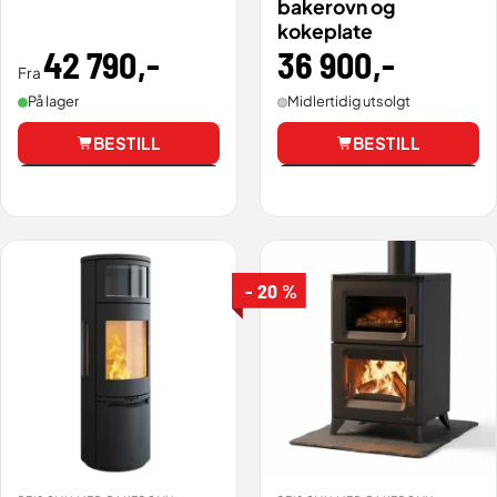
bakerovn og
kokeplate
42 790
,-
36 900
,-
Fra
På lager
Midlertidig utsolgt
BESTILL
BESTILL
Vis
Vis
- 20 %