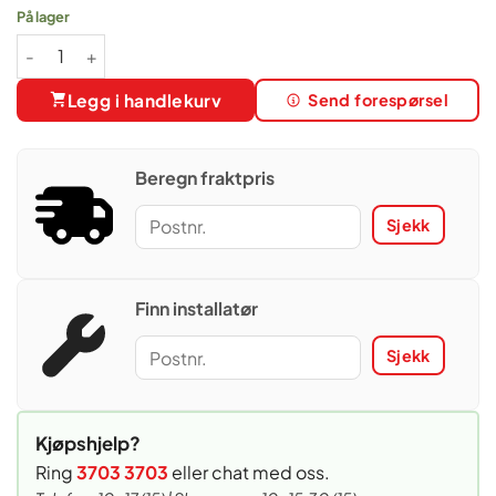
pris
pris
På lager
var:
er:
Heta Scan-Line 80XL-B Peisovn av kleberstein med bakerovn , 
72
62
490,00 .
490,00 .
Legg i handlekurv
Send forespørsel
Beregn fraktpris
Sjekk
Finn installatør
Sjekk
Kjøpshjelp?
Ring
3703 3703
eller chat med oss.