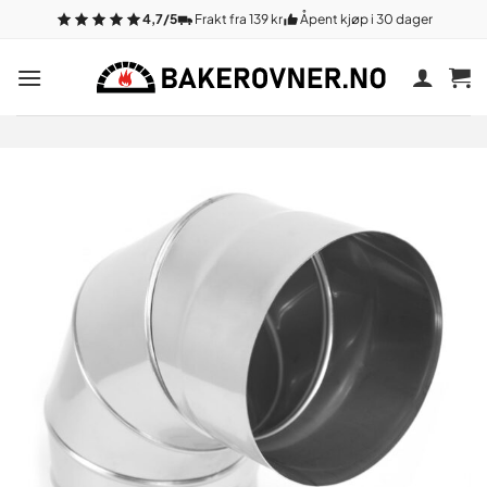
Gå
4,7/5
Frakt fra 139 kr
Åpent kjøp i 30 dager
til
innhold