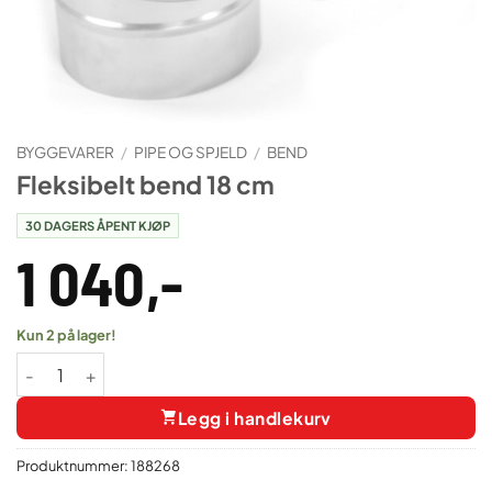
BYGGEVARER
/
PIPE OG SPJELD
/
BEND
Fleksibelt bend 18 cm
30 DAGERS ÅPENT KJØP
1 040
,-
Kun 2 på lager!
Fleksibelt bend 18 cm antall
Legg i handlekurv
Produktnummer:
188268