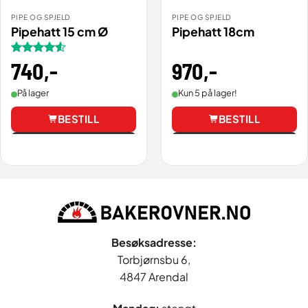
PIPE OG SPJELD
PIPE OG SPJELD
Pipehatt 15 cm Ø
Pipehatt 18cm
970
,-
Vurdert
740
,-
4.5
av 5
Kun 5 på lager!
På lager
BESTILL
BESTILL
Vis
Vis
Besøksadresse:
Torbjørnsbu 6,
4847 Arendal