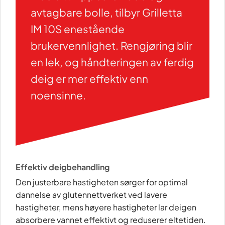
avtagbare bolle, tilbyr Grilletta
IM 10S enestående
brukervennlighet. Rengjøring blir
en lek, og håndteringen av ferdig
deig er mer effektiv enn
noensinne.
Effektiv deigbehandling
Den justerbare hastigheten sørger for optimal
dannelse av glutennettverket ved lavere
hastigheter, mens høyere hastigheter lar deigen
absorbere vannet effektivt og reduserer eltetiden.