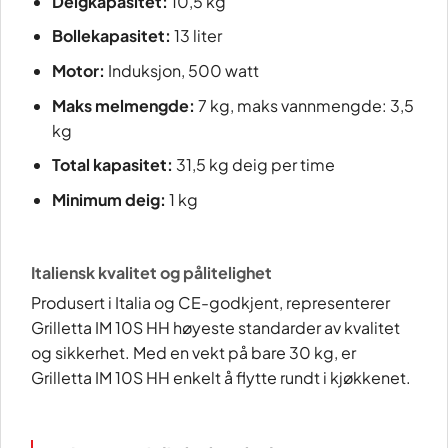
Deigkapasitet:
10,5 kg
Bollekapasitet:
13 liter
Motor:
Induksjon, 500 watt
Maks melmengde:
7 kg, maks vannmengde: 3,5
kg
Total kapasitet:
31,5 kg deig per time
Minimum deig:
1 kg
Italiensk kvalitet og pålitelighet
Produsert i Italia og CE-godkjent, representerer
Grilletta IM 10S HH høyeste standarder av kvalitet
og sikkerhet. Med en vekt på bare 30 kg, er
Grilletta IM 10S HH enkelt å flytte rundt i kjøkkenet.