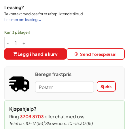
Leasing?
Ta kontakt med oss for et uforpliktende tilbud.
Les mer om leasing →
Kun 3 på lager!
Famag IM 10S HH 10 kg eltemaskin - Hvit antall
Legg i handlekurv
Send forespørsel
Beregn fraktpris
Sjekk
Kjøpshjelp?
Ring
3703 3703
eller chat med oss.
Telefon: 10–17 (15) | Showroom: 10–15:30 (15)