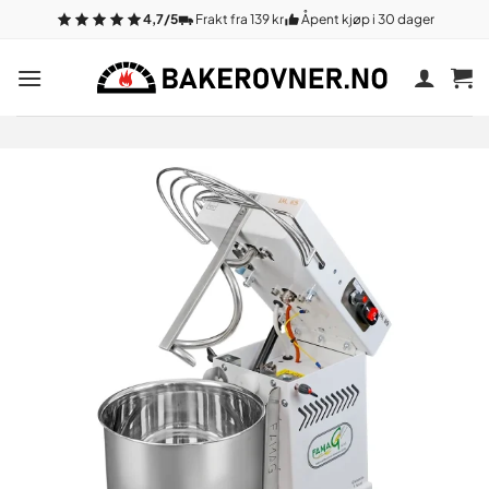
Gå
4,7/5
Frakt fra 139 kr
Åpent kjøp i 30 dager
til
innhold