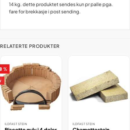
14 kg. dette produktet sendes kun pr palle pga.
fare for brekkasje i post sending.
RELATERTE PRODUKTER
 8 %
y
ILDFAST STEIN
ILDFAST STEIN
Biscotto gulv i 4 deler
Chamottestein