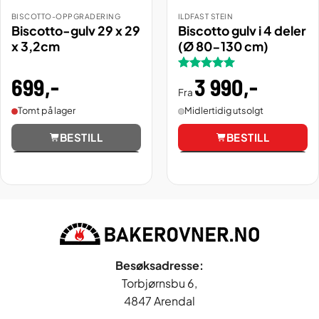
BISCOTTO-OPPGRADERING
ILDFAST STEIN
Biscotto-gulv 29 x 29
Biscotto gulv i 4 deler
x 3,2cm
(Ø 80-130 cm)
699
,-
Vurdert
3 990
5
,-
av 5
Fra
Tomt på lager
Midlertidig utsolgt
BESTILL
BESTILL
Vis
Vis
Besøksadresse:
Torbjørnsbu 6,
4847 Arendal