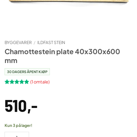
BYGGEVARER
/
ILDFAST STEIN
Chamottestein plate 40x300x600
mm
30 DAGERS ÅPENT KJØP
(
1
omtale)
Vurdert
1
5
av 5 basert
510
,-
på
kundevurdering
Kun 3 på lager!
Chamottestein plate 40x300x600 mm antall