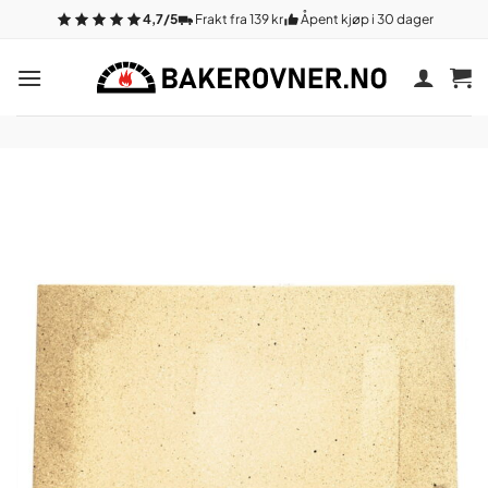
Gå
4,7/5
Frakt fra 139 kr
Åpent kjøp i 30 dager
til
innhold