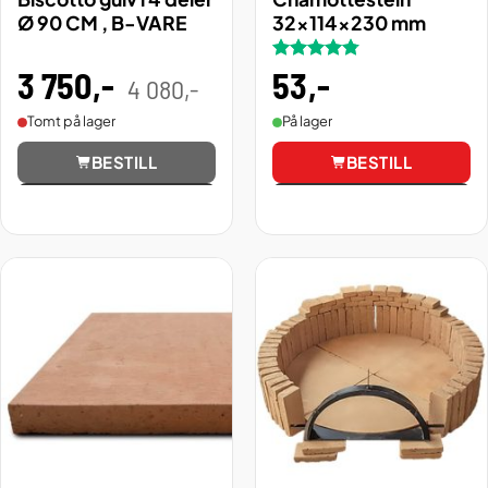
Ø 90 CM , B-VARE
32x114x230 mm
3 750
,-
Opprinnelig
Nåværende
Vurdert
53
,-
4 080
,-
pris
pris
4.75
av 5
var:
er:
4
3
Tomt på lager
På lager
080,00 .
750,00 .
BESTILL
BESTILL
Vis
Vis