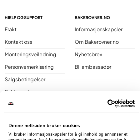
HJELP OG SUPPORT
BAKEROVNER.NO
Frakt
Informasjonskapsler
Kontakt oss
Om Bakerovner.no
Monteringsveiledning
Nyhetsbrev
Personvernerklæring
Bli ambassadør
Salgsbetingelser
Reklamasjon
Åpent kjøp
Bakerovner.no er medlem av Norsk Varme
Denne nettsiden bruker cookies
Vi bruker informasjonskapsler for å gi innhold og annonser et 
personlig preg, for å levere sosiale mediefunksjoner og for å 