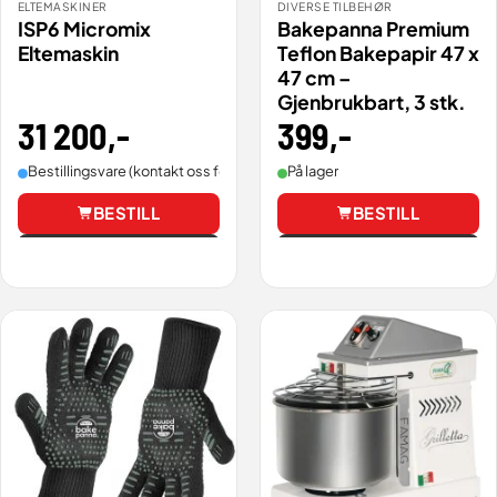
ELTEMASKINER
DIVERSE TILBEHØR
ISP6 Micromix
Bakepanna Premium
Eltemaskin
Teflon Bakepapir 47 x
47 cm –
Gjenbrukbart, 3 stk.
31 200
,-
399
,-
Bestillingsvare (kontakt oss for leveringstid).
På lager
BESTILL
BESTILL
Vis
Vis