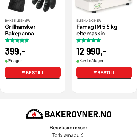
BAKETILBEHØR
ELTEMASKINER
Grillhansker
Famag IM 5 5 kg
Bakepanna
eltemaskin
Vurdert
399
,-
Vurdert
12 990
5
,-
4.57
av 5
av 5
På lager
Kun 1 på lager!
BESTILL
BESTILL
Vis
Vis
Besøksadresse:
Torbjørnsbu 6,