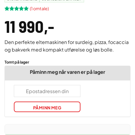
(
1
omtale)
Vurdert
1
5
11 990
,-
av 5 basert
på
kundevurdering
Den perfekte eltemaskinen for surdeig, pizza, focaccia
og bakverk med kompakt utførelse og løs bolle.
Tomt på lager
Påminn meg når varen er på lager
PÅMINN MEG