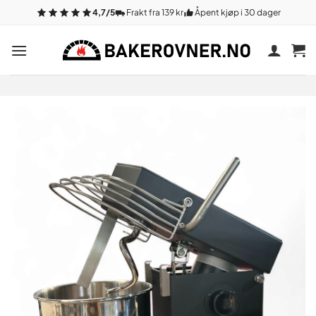
Gå
4,7/5
Frakt fra 139 kr
Åpent kjøp i 30 dager
til
innhold