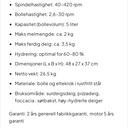
Spindelhastighet: 40–420 rpm
Bollehastighet: 2,6–30 rpm
Kapasitet (bollevolum): 5 liter
Maks melmengde: ca. 2 kg
Maks ferdig deig: ca. 3,5 kg
Hydrering: optimal for 60–80 %
Dimensjoner (L x B x H): 48 x 27 x 37 cm
Netto vekt: 26,5 kg
Materiale: bolle og eltekrok i rustfritt stål
Bruksområde: surdeigsdeig, pizzadeig,
foccacia , søtbakst, høy-hydrerte deiger
Garanti: 2 års generell fabrikkgaranti, motor 5 års
garanti