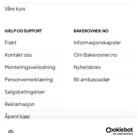
Våre kurs
HJELP OG SUPPORT
BAKEROVNER.NO
Frakt
Informasjonskapsler
Kontakt oss
Om Bakerovner.no
Monteringsveiledning
Nyhetsbrev
Personvernerklæring
Bli ambassadør
Salgsbetingelser
Reklamasjon
Åpent kjøp
Bakerovner.no er medlem av Norsk Varme