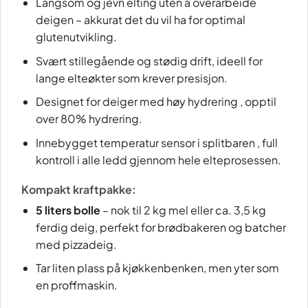
Langsom og jevn elting uten å overarbeide
deigen – akkurat det du vil ha for optimal
glutenutvikling.
Svært stillegående og stødig drift, ideell for
lange elteøkter som krever presisjon.
Designet for deiger med høy hydrering , opptil
over 80% hydrering.
Innebygget temperatur sensor i splitbaren , full
kontroll i alle ledd gjennom hele elteprosessen.
Kompakt kraftpakke:
5 liters bolle
– nok til 2 kg mel eller ca. 3,5 kg
ferdig deig, perfekt for brødbakeren og batcher
med pizzadeig.
Tar liten plass på kjøkkenbenken, men yter som
en proffmaskin.