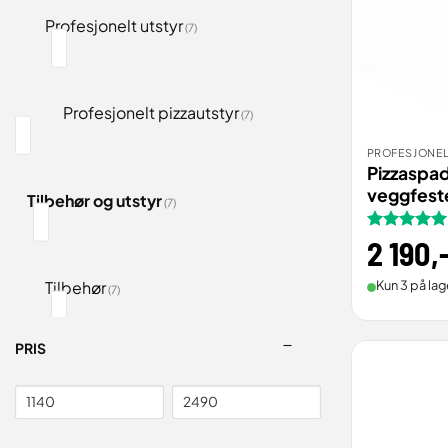
Profesjonelt utstyr
(7)
Profesjonelt pizzautstyr
(7)
PROFESJONEL
BEST
Pizzaspad
veggfest
Tilbehør og utstyr
(7)
Vurdert
2 190
5
,
av 5
Tilbehør
Kun 3 på lag
(7)
PRIS
Pizzaspader
(7)