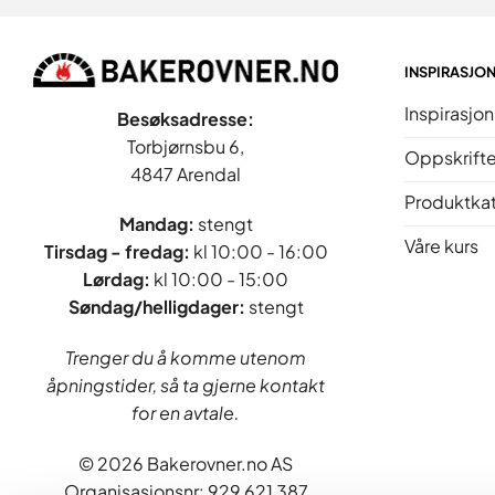
INSPIRASJO
Inspirasjon
Besøksadresse:
Torbjørnsbu 6,
Oppskrifte
4847 Arendal
Produktka
Mandag:
stengt
Våre kurs
Tirsdag - fredag
:
kl 10:00 - 16:00
Lørdag:
kl 10:00 - 15:00
Søndag/helligdager:
stengt
Trenger du å komme utenom
åpningstider, så ta gjerne kontakt
for en avtale.
© 2026 Bakerovner.no AS
Organisasjonsnr: 929 621 387