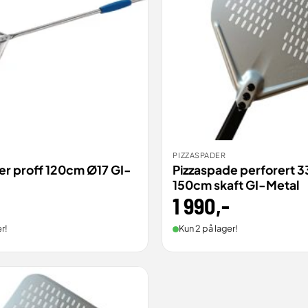
PIZZASPADER
ILL
BESTILL
VIS
er proff 120cm Ø17 GI-
Pizzaspade perforert 
150cm skaft GI-Metal
1 990
,-
r!
Kun 2 på lager!