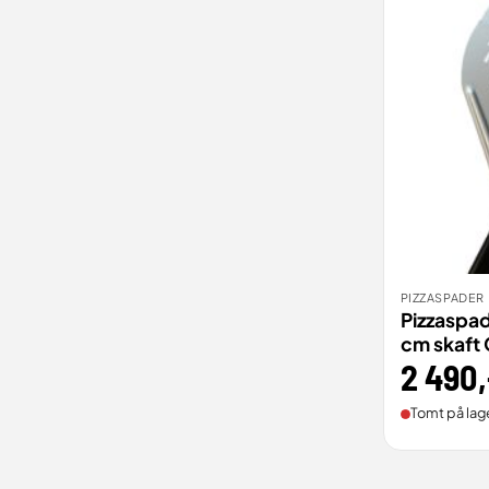
PIZZASPADER
BEST
Pizzaspad
cm skaft
2 490
,
Tomt på lag