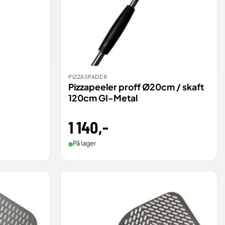
PIZZASPADER
BESTILL
VIS
VIS
Pizzapeeler proff Ø20cm / skaft
120cm GI-Metal
1 140
,-
På lager