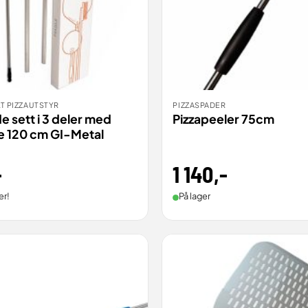
T PIZZAUTSTYR
PIZZASPADER
ILL
BESTILL
VIS
e sett i 3 deler med
Pizzapeeler 75cm
e 120 cm GI-Metal
1 140
,-
-
På lager
er!