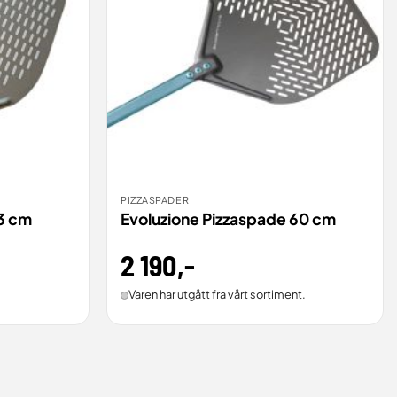
PIZZASPADER
BESTILL
VIS
VIS
33 cm
Evoluzione Pizzaspade 60 cm
2 190
,-
Varen har utgått fra vårt sortiment.