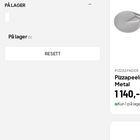
PÅ LAGER
På lager
(5)
RESETT
PIZZASPADER
BEST
Pizzapeel
Metal
1 140
,-
Kun 1 på lage