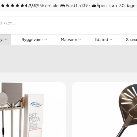
4,7/5
(965 omtaler)
Frakt fra 139 kr
Åpent kjøp i 30 dager
tyr
Byggevarer
Matvarer
Ildsted
Saun