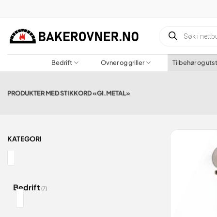
Gå
til
innhold
Produktsøk
Bedrift
Ovner og griller
Tilbehør og uts
PRODUKTER MED STIKKORD «GI.METAL»
KATEGORI
Bedrift
(7)