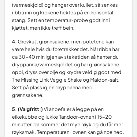
(varmeskjold) og henger over kullet, så senkes
ribba inn og krokene hektes på en horisontal
stang. Sett en temperatur-probe godt inn i
kjøttet, men ikke treff bein.
4.
Grovkutt grønnsakene, men potetene kan
være hele hvis du foretrekker det. Når ribba har
ca 30-40 min igjen av steketiden så henter du
dryppanna/varmeskjoldet og har grønnsakene
oppi, dryss over olje og krydre veldig godt med
The Missing Link Veggie Shake og Maldon-salt.
Sett på plass igjen dryppanna med
grønnsakene.
5. (Valgfritt:)
Vi anbefaler å legge på en
eikekubbe og lukke Tandoor-ovnen i 15-20
minutter, da kommer det mye røyk og du får mer
røyksmak. Temperaturen i ovnen kan gå noe ned.