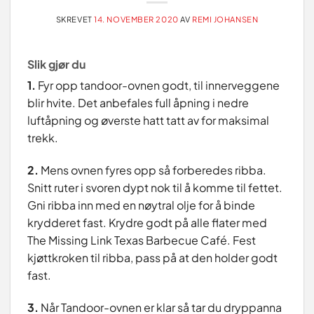
SKREVET
14. NOVEMBER 2020
AV
REMI JOHANSEN
Slik gjør du
1.
Fyr opp tandoor-ovnen godt, til innerveggene
blir hvite. Det anbefales full åpning i nedre
luftåpning og øverste hatt tatt av for maksimal
trekk.
2.
Mens ovnen fyres opp så forberedes ribba.
Snitt ruter i svoren dypt nok til å komme til fettet.
Gni ribba inn med en nøytral olje for å binde
krydderet fast. Krydre godt på alle flater med
The Missing Link Texas Barbecue Café. Fest
kjøttkroken til ribba, pass på at den holder godt
fast.
3.
Når Tandoor-ovnen er klar så tar du dryppanna