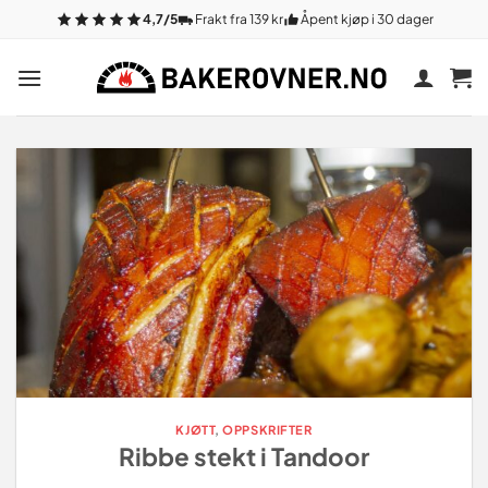
Gå
4,7/5
Frakt fra 139 kr
Åpent kjøp i 30 dager
til
innhold
KJØTT
,
OPPSKRIFTER
Ribbe stekt i Tandoor