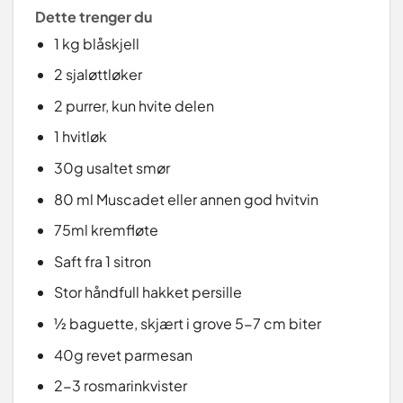
Dette trenger du
1 kg blåskjell
2 sjaløttløker
2 purrer, kun hvite delen
1 hvitløk
30g usaltet smør
80 ml Muscadet eller annen god hvitvin
75ml kremfløte
Saft fra 1 sitron
Stor håndfull hakket persille
½ baguette, skjært i grove 5-7 cm biter
40g revet parmesan
2-3 rosmarinkvister