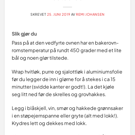
SKREVET
25. JUNI 2019
AV
REMI JOHANSEN
Slik gjør du
Pass på at den vedfyrte ovnen har en bakerovn-
romstemperatur på rundt 450 grader med et lite
bål og noen glør tilstede.
Wrap hvitløk, purre og sjalottløk i aluminiumsfolie
før du legger de inn i glørne for å stekes i ca 15
minutter (svidde kanter er godt!). La det kjøle
seg litt ned før de skrelles og grovhakkes.
Legg i blåskjell, vin, smør og hakkede grønnsaker
i en støpejernspanne eller gryte (alt med lokk!).
Krydres lett og dekkes med lokk.