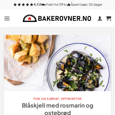
Gå
4,7/5
Frakt fra 139 kr
Åpent kjøp i 30 dager
til
innhold
FISK OG SJØMAT
,
OPPSKRIFTER
Blåskjell med rosmarin og
ostebrød