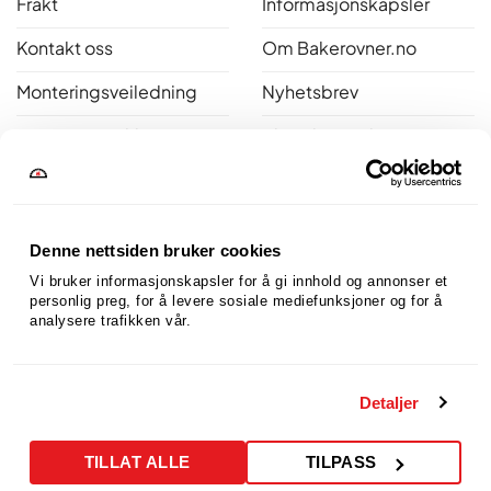
Frakt
Informasjonskapsler
Kontakt oss
Om Bakerovner.no
Monteringsveiledning
Nyhetsbrev
Personvernerklæring
Bli ambassadør
Salgsbetingelser
Reklamasjon
Denne nettsiden bruker cookies
Åpent kjøp
Vi bruker informasjonskapsler for å gi innhold og annonser et 
personlig preg, for å levere sosiale mediefunksjoner og for å 
analysere trafikken vår.
Bakerovner.no er medlem av Norsk Varme
Detaljer
TILLAT ALLE
TILPASS