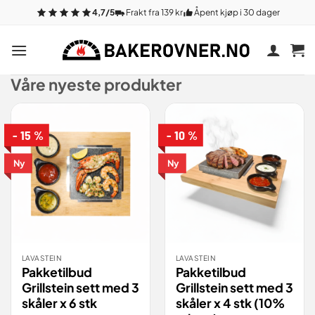
Gå
4,7/5
Frakt fra 139 kr
Åpent kjøp i 30 dager
til
innhold
Våre nyeste produkter
- 15 %
- 10 %
Ny
Ny
LAVASTEIN
LAVASTEIN
Pakketilbud
Pakketilbud
Grillstein sett med 3
Grillstein sett med 3
skåler x 6 stk
skåler x 4 stk (10%