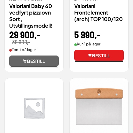
Valoriani Baby 60
Valoriani
vedfyrt pizzaovn
Frontelement
Sort ,
(arch) TOP 100/120
Utstillingsmodell!
5 990
,-
29 900
,-
Opprinnelig
Nåværende
38 900
,-
Kun 1 på lager!
pris
pris
var:
er:
Tomt på lager
38
29
BESTILL
900,00 .
900,00 .
BESTILL
Vis
Vis