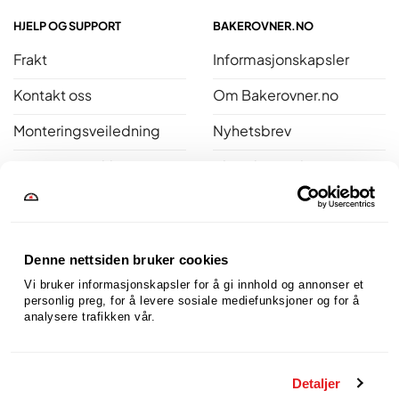
HJELP OG SUPPORT
BAKEROVNER.NO
Frakt
Informasjonskapsler
Kontakt oss
Om Bakerovner.no
Monteringsveiledning
Nyhetsbrev
Personvernerklæring
Bli ambassadør
Salgsbetingelser
Reklamasjon
Denne nettsiden bruker cookies
Åpent kjøp
Vi bruker informasjonskapsler for å gi innhold og annonser et 
personlig preg, for å levere sosiale mediefunksjoner og for å 
analysere trafikken vår.
Bakerovner.no er medlem av Norsk Varme
Detaljer