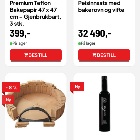
Premium Teflon
Peisinnsats med
Bakepapir 47 x 47
bakerovn og vifte
cm – Gjenbrukbart,
3 stk.
32 490
,-
399
,-
På lager
På lager
BESTILL
BESTILL
Vis
Vis
- 8 %
Ny
Ny