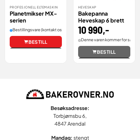
PROFESJONELL ELTEMASKIN
HEVESKAP
Planetmikser MX-
Bakepanna
serien
Heveskap 6 brett
10 990
,-
Bestillingsvare (kontakt oss for leveringstid).
Denne varen kommer for salg.
BESTILL
Vis
BESTILL
Vis
Besøksadresse:
Torbjørnsbu 6,
4847 Arendal
Mandag:
stengt