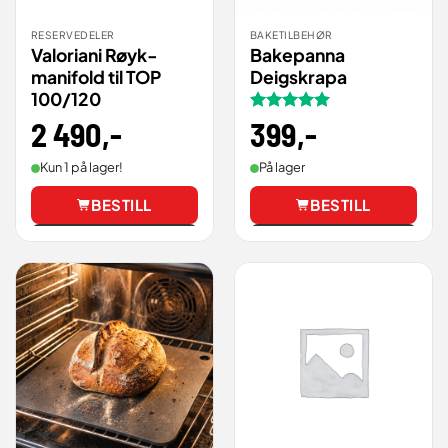
RESERVEDELER
BAKETILBEHØR
Valoriani Røyk-
Bakepanna
manifold til TOP
Deigskrapa
100/120
2 490
,-
Vurdert
399
,-
5
av 5
Kun 1 på lager!
På lager
BESTILL
BESTILL
Vis
Vis