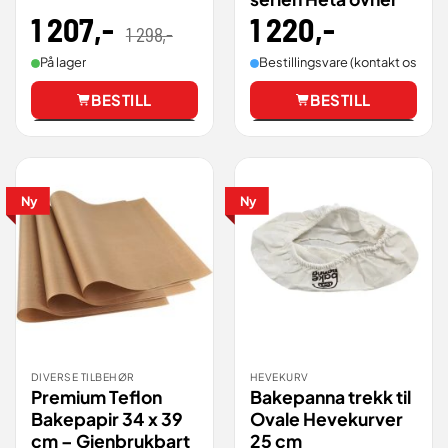
1 207
,-
Opprinnelig
Nåværende
1 220
,-
1 298
,-
pris
pris
var:
er:
1
1
På lager
Bestillingsvare (kontakt oss for 
298,00 .
207,14 .
BESTILL
BESTILL
Vis
Vis
Ny
Ny
DIVERSE TILBEHØR
HEVEKURV
Premium Teflon
Bakepanna trekk til
Bakepapir 34 x 39
Ovale Hevekurver
cm – Gjenbrukbart
25 cm