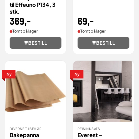
til Effeuno P134, 3
stk.
69
,-
369
,-
Tomt på lager
Tomt på lager
BESTILL
BESTILL
Vis
Vis
Ny
Ny
DIVERSE TILBEHØR
PEISINNSATS
Bakepanna
Everest –