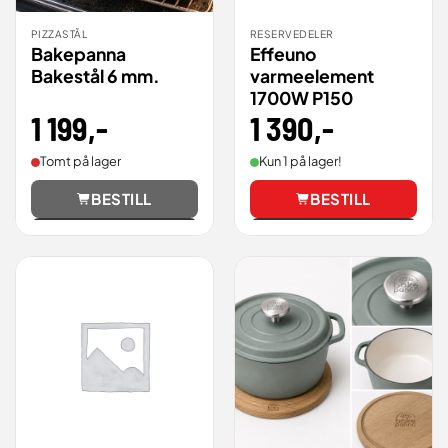
PIZZASTÅL
RESERVEDELER
Bakepanna
Effeuno
Bakestål 6 mm.
varmeelement
1700W P150
1 199
,-
1 390
,-
Tomt på lager
Kun 1 på lager!
BESTILL
BESTILL
Vis
Vis