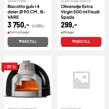
ILDFAST STEIN
OLJER OG BALSAMICO
Biscotto gulv i 4
Olivenolje Extra
deler Ø 90 CM , B-
Virgin 500 ml Feudi
VARE
Spada
3 750
,-
Opprinnelig
Nåværende
299
,-
4 080
,-
pris
pris
var:
er:
4
3
Tomt på lager
På lager
080,00 .
750,00 .
BESTILL
BESTILL
Vis
Vis
- 23 %
FERDIGE STEINOVNER
RESERVEDELER