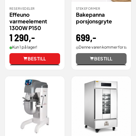
RESERVEDELER
STEKEFORMER
Effeuno
Bakepanna
varmeelement
porsjonsgryte
1300W P150
699
,-
1 290
,-
Denne varen kommer for salg.
Kun 1 på lager!
BESTILL
BESTILL
Vis
Vis