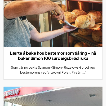
Lærte å bake hos bestemor som tiåring – nå
baker Simon 100 surdeigsbrød i uka
Som tiåring bakte Szymon «Simon» Rożejowski brød ved
bestemorens vedfyrte ovn i Polen. Fire år [...]