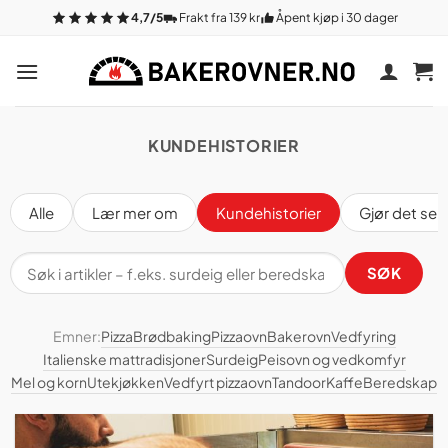
Gå
4,7/5
Frakt fra 139 kr
Åpent kjøp i 30 dager
til
innhold
KUNDEHISTORIER
Alle
Lær mer om
Kundehistorier
Gjør det selv
Søk
SØK
i
artikler
Emner:
Pizza
Brødbaking
Pizzaovn
Bakerovn
Vedfyring
Italienske mattradisjoner
Surdeig
Peisovn og vedkomfyr
Mel og korn
Utekjøkken
Vedfyrt pizzaovn
Tandoor
Kaffe
Beredskap