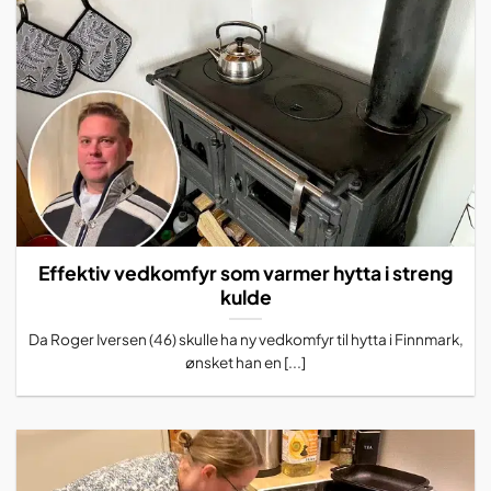
Effektiv vedkomfyr som varmer hytta i streng
kulde
Da Roger Iversen (46) skulle ha ny vedkomfyr til hytta i Finnmark,
ønsket han en [...]