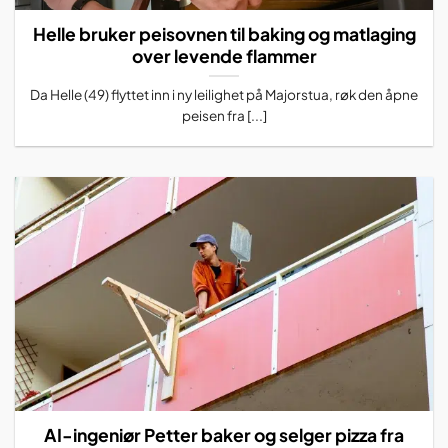
Helle bruker peisovnen til baking og matlaging
over levende flammer
Da Helle (49) flyttet inn i ny leilighet på Majorstua, røk den åpne
peisen fra [...]
AI-ingeniør Petter baker og selger pizza fra