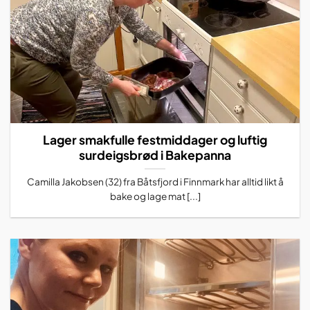
Lager smakfulle festmiddager og luftig
surdeigsbrød i Bakepanna
Camilla Jakobsen (32) fra Båtsfjord i Finnmark har alltid likt å
bake og lage mat [...]